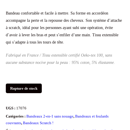
Bandeau confortable et facile à mettre. Sa forme en accordéon
accompagne la perte et la repousse des cheveux. Son système d’attache
à scratch, idéal pour les personnes ayant subi une opération, évite
d’avoir à lever les bras et peut s’enfiler d’une main. Tissu extensible
qui s’adapte à tous les tours de tête.
Fabriqué en France / Tissu extensible certifié Oeko-tex 100, sans
aucune substance nocive pour la peau
: 95% coton, 5% élastanne.
Rupture de stock
UGS :
17076
Catégories :
Bandeaux 2-en-1 sans nouage
,
Bandeaux et foulards
couvrants
,
Bandeaux Scratch !