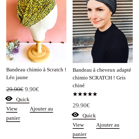
Bandeau chimio à Scratch !
Bandeau à cheveux adapté
Léo jaune
chimio SCRATCH ! Gris
chiné
Le
Le
29.90
€
9.90
€
Quick
prix
prix
Note
29.90
€
5.00
View
Ajouter au
sur 5
initial
actuel
Quick
panier
était :
est :
View
Ajouter au
29.90€.
9.90€.
panier