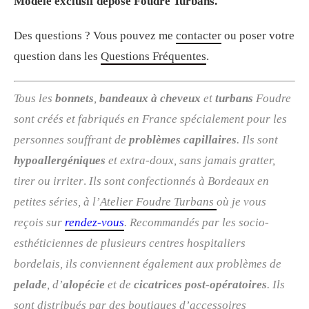
Modèle exclusif déposé Foudre Turbans.
Des questions ? Vous pouvez me
contacter
ou poser votre
question dans les
Questions Fréquentes
.
Tous les
bonnets
,
bandeaux à cheveux
et
turbans
Foudre
sont créés et fabriqués en France spécialement pour les
personnes souffrant de
problèmes capillaires
. Ils sont
hypoallergéniques
et extra-doux, sans jamais gratter,
tirer ou irriter
.
Ils sont confectionnés à Bordeaux en
petites séries, à l’
Atelier Foudre Turbans
où je vous
reçois sur
rendez-vous
. R
ecommandés par les socio-
esthéticiennes de plusieurs centres hospitaliers
bordelais, ils conviennent également aux problèmes de
pelade
, d’
alopécie
et de
cicatrices post-opératoires
. Ils
sont distribués par des boutiques d’accessoires