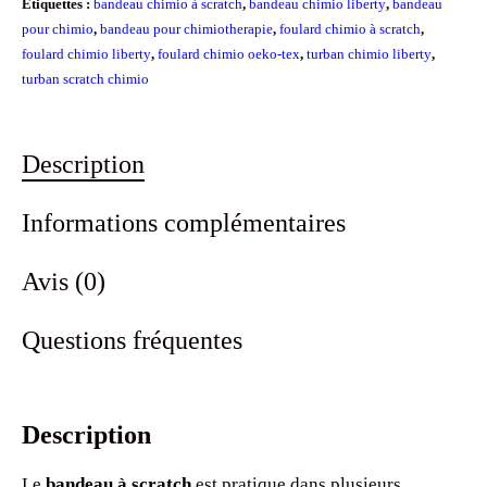
Étiquettes :
bandeau chimio à scratch
,
bandeau chimio liberty
,
bandeau
pour chimio
,
bandeau pour chimiotherapie
,
foulard chimio à scratch
,
foulard chimio liberty
,
foulard chimio oeko-tex
,
turban chimio liberty
,
turban scratch chimio
Description
Informations complémentaires
Avis (0)
Questions fréquentes
Description
Le
bandeau à scratch
est pratique dans plusieurs