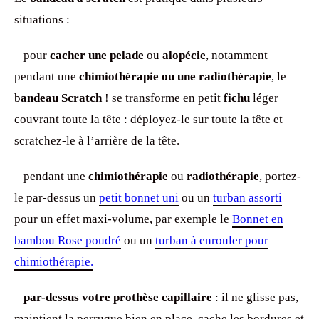
situations :
– pour
cacher une pelade
ou
alopécie
, notamment
pendant une
chimiothérapie ou une radiothérapie
, le
b
andeau Scratch
! se transforme en petit
fichu
léger
couvrant toute la tête : déployez-le sur toute la tête et
scratchez-le à l’arrière de la tête.
– pendant une
chimiothérapie
ou
radiothérapie
, portez-
le par-dessus un
petit bonnet uni
ou un
turban assorti
pour un effet maxi-volume, par exemple le
Bonnet en
bambou Rose poudré
ou un
turban à enrouler pour
chimiothérapie
.
–
par-dessus votre prothèse capillaire
: il ne glisse pas,
maintient la perruque bien en place, cache les bordures et