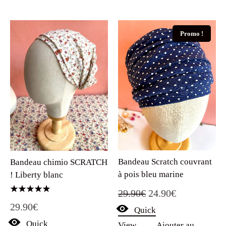
Promo !
Bandeau Scratch couvrant
Bandeau chimio SCRATCH
à pois bleu marine
! Liberty blanc
Le
Le
29.90
€
24.90
€
Note
29.90
€
5.00
Quick
prix
prix
sur 5
Quick
View
Ajouter au