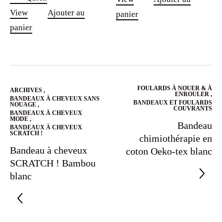
initial
actuel
View
Ajouter au
panier
était :
est :
panier
29.90€.
24.90€.
FOULARDS À NOUER & À
ARCHIVES
,
ENROULER
,
BANDEAUX À CHEVEUX SANS
BANDEAUX ET FOULARDS
NOUAGE
,
COUVRANTS
BANDEAUX À CHEVEUX
MODE
,
Bandeau
BANDEAUX À CHEVEUX
SCRATCH !
chimiothérapie en
Bandeau à cheveux
coton Oeko-tex blanc
SCRATCH ! Bambou
blanc