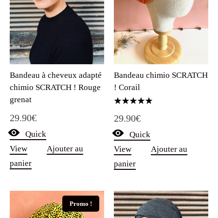
Bandeau chimio SCRATCH
Bandeau à cheveux adapté
! Corail
chimio SCRATCH ! Rouge
grenat
Note
29.90
€
29.90
€
5.00
sur 5
Quick
Quick
View
Ajouter au
View
Ajouter au
panier
panier
Promo !