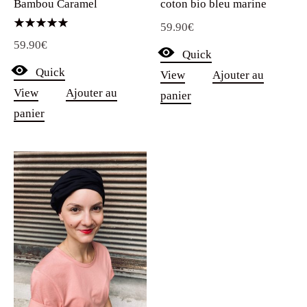
Bambou Caramel
coton bio bleu marine
59.90
€
Note
59.90
€
5.00
Quick
sur 5
Quick
View
Ajouter au
View
Ajouter au
panier
panier