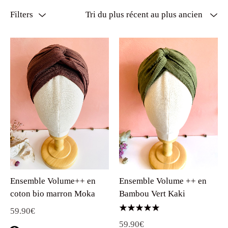
Filters
Ensemble Volume++ en
Ensemble Volume ++ en
coton bio marron Moka
Bambou Vert Kaki
59.90
€
Note
59.90
€
5.00