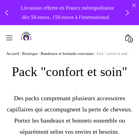
Livraison offerte en France métropolitaine
dès 50 euros, 150 euros à l'international
❤️ Atelier en vacances ! Expédition des
Skip
commandes à partir du 31/08 ❤️
to
Mini
0
content
Atelier
Togg
-20% sur tout le site avec le code
Accueil
Boutique
Bandeaux et foulards couvrants
/
/
/ Pack "confort et soin"
Foudre
PATIENCE
Turbans
Pack "confort et soin"
Des packs comprenant plusieurs accessoires
capillaires qui accompagnent la perte de cheveux.
Portez les bandeaux et bonnets ensemble ou
séparément selon vos envies et besoins.