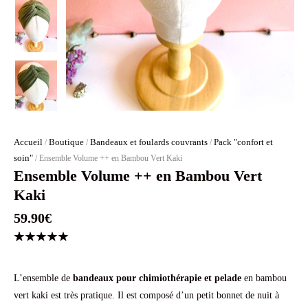
Accueil
Boutique
Bandeaux et foulards couvrants
Pack "confort et
/
/
/
soin"
/ Ensemble Volume ++ en Bambou Vert Kaki
Ensemble Volume ++ en Bambou Vert
Kaki
59.90
€
Noté
2
5.00
sur 5
basé
L’ensemble de
bandeaux pour chimiothérapie et pelade
en bambou
sur
vert kaki est très pratique. Il est composé d’un petit bonnet de nuit à
notations