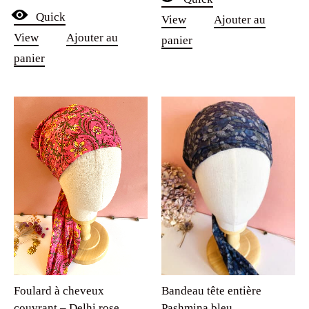
sur 5
Quick
View
Ajouter au
View
Ajouter au
panier
panier
Foulard à cheveux
Bandeau tête entière
couvrant – Delhi rose
Pashmina bleu