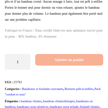
client
plis et d’un bandeau croisé. Aucun nouage à faire, tout est prêt à enfiler.
Portez le bonnet seul pour dormir ou vous relaxer, ajoutez le bandeau
pour donner plus de volume. Le bandeau peut également être porté seul
sur une prothèse capillaire.
Fabriqué en France / Tissu certifié Oeko-tex sans substance nocive pour
la peau : 96% bambou, 4% élastanne.
quantité
Ajouter au panier
de
Ensemble
Volume
UGS :
25793
++
Catégories :
Bandeaux et foulards couvrants
,
Bonnets prêt-à-enfiler
,
Pack
en
"confort et soin"
Bambou
Étiquettes :
bandeau chimio
,
bandeau chimiothérapie
,
bandeaux en
bambou
,
bandeaux pour alopécie
,
bandeaux pour pelade
,
foulard chimio
,
Vert