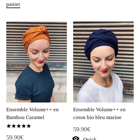
panier
Ensemble Volume++ en
Ensemble Volume++ en
Bambou Caramel
coton bio bleu marine
59.90
€
Note
59.90
€
5.00
Quick