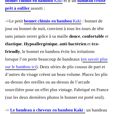
bonnet chimio en bambou
Kaki
et d’un
bandeau croisé
prêt à enfiler
assorti :
->Le petit
bonnet chimio en bambou
Kaki
: bonnet de
jour ou bonnet de nuit, convient à tous les tours de tête
sans jamais serrer grâce à sa maille
douce
,
confortable
et
élastique
.
Hypoallergénique
,
anti-bactérien
et
éco-
friendly
, le bonnet en bambou évite les irritations
lorsque l’on porte beaucoup de bandeaux (
en savoir plus
sur le bambou ici
). Deux séries de plis cousus de part et
d’autres du visage créent un beau volume. Placez les plis
au-dessus des oreilles ou au-dessus de l’arcade
sourcilière pour un effet plus vintage. Fabriqué en France
(sur les deux dernières photos le bonnet est porté seul).
->
Le bandeau à cheveux en bambou Kaki
:
un bandeau