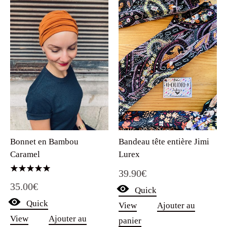
Bandeau tête entière Jimi
Bonnet en Bambou
Lurex
Caramel
39.90
€
Note
35.00
€
5.00
Quick
sur 5
Quick
View
Ajouter au
View
Ajouter au
panier