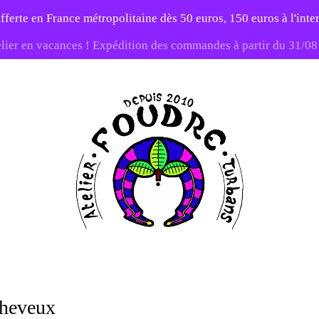
fferte en France métropolitaine dès 50 euros, 150 euros à l'int
elier en vacances ! Expédition des commandes à partir du 31/0
-20% sur tout le site avec le code PATIENCE
Atelier
Foudre
Turbans
cheveux
x
, on peut se sentir perdu devant la diversité de modèles qui existent. Si vous a