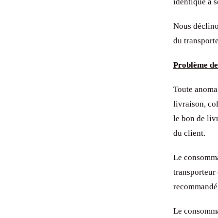
identique à s
Nous déclinon
du transport
Problème de 
Toute anomal
livraison, c
le bon de li
du client.
Le consommat
transporteur 
recommandé a
Le consommat