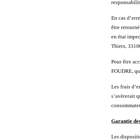
responsabili
En cas d’err
être retour
en état im
Thiers, 33
Pour être ac
FOUDRE, qui 
Les frais d’
s’avèrerait q
consommateur
Garantie des
Les disposit