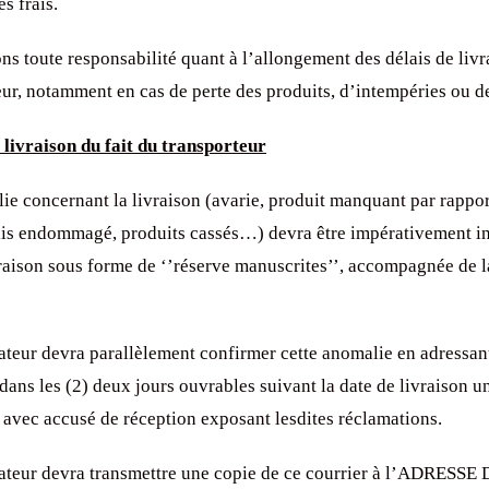
es frais.
s toute responsabilité quant à l’allongement des délais de livr
eur, notamment en cas de perte des produits, d’intempéries ou d
livraison du fait du transporteur
ie concernant la livraison (avarie, produit manquant par rappo
olis endommagé, produits cassés…) devra être impérativement i
vraison sous forme de ‘’réserve manuscrites’’, accompagnée de l
eur devra parallèlement confirmer cette anomalie en adressan
dans les (2) deux jours ouvrables suivant la date de livraison u
vec accusé de réception exposant lesdites réclamations.
eur devra transmettre une copie de ce courrier à l’ADRESSE