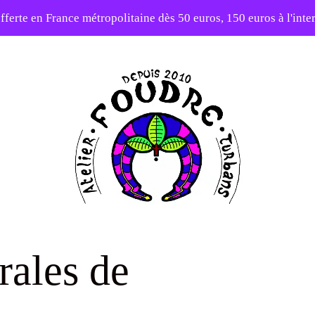
fferte en France métropolitaine dès 50 euros, 150 euros à l'int
elier en vacances ! Expédition des commandes à partir du 31/0
-20% sur tout le site avec le code PATIENCE
Atelier
Foudre
rales de
Turbans