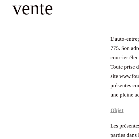
vente
L’auto-entre
775. Son adr
courrier éle
Toute prise 
site www.fou
présentes co
une pleine ac
Objet
Les présentes
parties dans