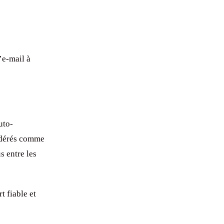
’e-mail à
uto-
idérés comme
 entre les
t fiable et