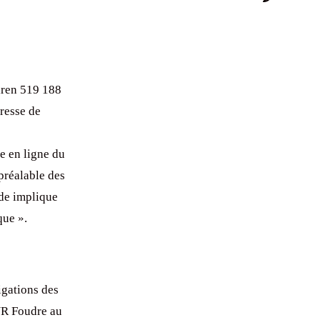
Section
Toggle
iren 519 188
resse de
e en ligne du
préalable des
nde implique
que ».
igations des
UR Foudre au