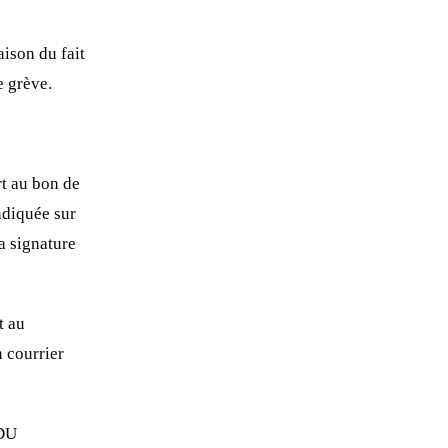
aison du fait
e grève.
rt au bon de
ndiquée sur
a signature
t au
n courrier
 DU