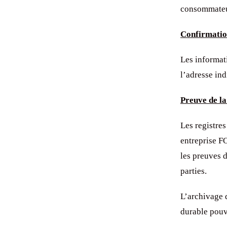
consommateu
Confirmati
Les informati
l’adresse in
Preuve de la
Les registres
entreprise F
les preuves 
parties.
L’archivage 
durable pouva