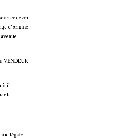
bourser devra
ge d’origine
 avenue
le du VENDEUR
où il
par le
ntie légale