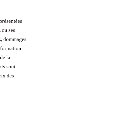
 présentées
ou ses
ts, dommages
nformation
de la
nts sont
rix des