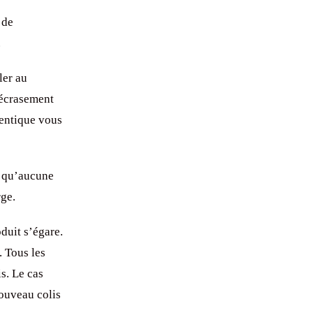
 de
.
ler au
’écrasement
identique vous
s qu’aucune
rge.
duit s’égare.
. Tous les
s. Le cas
nouveau colis