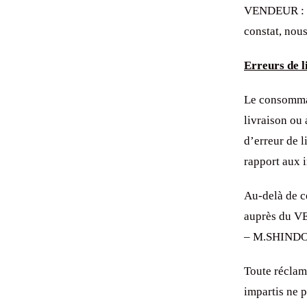
VENDEUR : 
constat, nou
Erreurs de l
Le consomma
livraison ou 
d’erreur de l
rapport aux 
Au-delà de ce
auprès du 
– M.SHINDO
Toute réclama
impartis ne