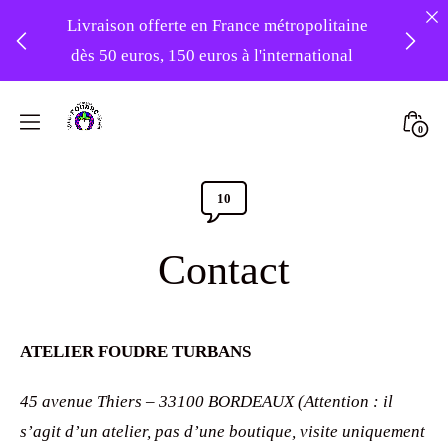
Livraison offerte en France métropolitaine
dès 50 euros, 150 euros à l'international
❤️ -10% sur votre première commande
Skip
avec le code : 1ERAMOUR ❤️
to
Mini
0
content
Atelier
Togg
Foudre
10
Comments
Turbans
Section
Contact
Toggle
ATELIER FOUDRE TURBANS
45 avenue Thiers – 33100 BORDEAUX (
Attention : il
s’agit d’un atelier, pas d’une boutique, visite uniquement