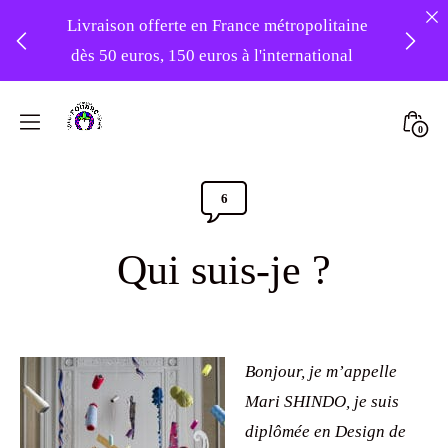
Livraison offerte en France métropolitaine
dès 50 euros, 150 euros à l'international
❤️ Atelier en vacances ! Expédition des
Skip
commandes à partir du 31/08 ❤️
to
Mini
0
content
Atelier
Togg
-20% sur tout le site avec le code
Foudre
PATIENCE
6
Comments
Turbans
Section
Qui suis-je ?
Toggle
Bonjour, je m’appelle
Mari SHINDO, je suis
diplômée en Design de