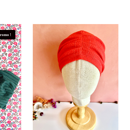
romo !