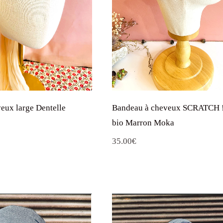
eux large Dentelle
Bandeau à cheveux SCRATCH !
bio Marron Moka
e
35.00
€
rix
ctuel
st :
9.90€.