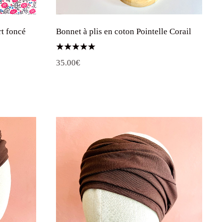
rt foncé
Bonnet à plis en coton Pointelle Corail
Note
35.00
€
5.00
sur 5