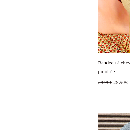
Bandeau à chev
poudrée
Le
L
39.90
€
29.90
€
prix
p
initial
a
était :
e
39.90€.
2