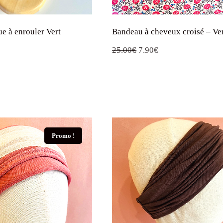
ue à enrouler Vert
Bandeau à cheveux croisé – Ve
Le
Le
25.00
€
7.90
€
prix
prix
initial
actuel
était :
est :
25.00€.
7.90€.
Promo !