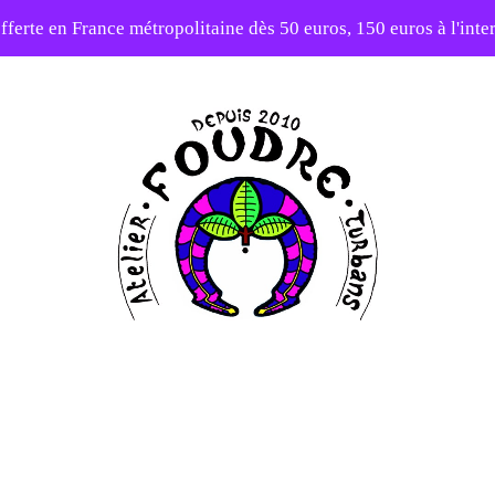
elier en vacances ! Expédition des commandes à partir du 31/0
-20% sur tout le site avec le code PATIENCE
Atelier
Foudre
Turbans