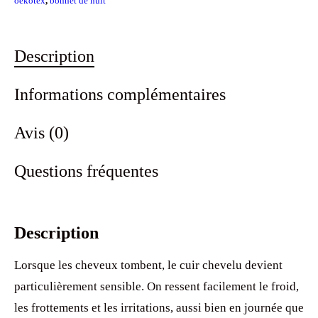
oekotex
,
bonnet de nuit
chimiothérapie
Vert
kaki
Description
Informations complémentaires
Avis (0)
Questions fréquentes
Description
Lorsque les cheveux tombent, le cuir chevelu devient
particulièrement sensible. On ressent facilement le froid,
les frottements et les irritations, aussi bien en journée que