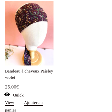
Bandeau à cheveux Paisley
violet
25.00
€
Quick
View
Ajouter au
panier