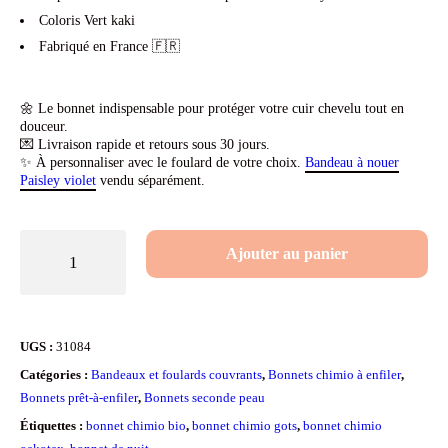
Coloris Vert kaki
Fabriqué en France 🇫🇷
🌼 Le bonnet indispensable pour protéger votre cuir chevelu tout en
douceur.
💌 Livraison rapide et retours sous 30 jours.
✨ À personnaliser avec le foulard de votre choix.
Bandeau à nouer
Paisley violet
vendu séparément.
quantité
Ajouter au panier
de
Bonnet
en
UGS :
31084
coton
Catégories :
Bandeaux et foulards couvrants
,
Bonnets chimio à enfiler
,
bio
Bonnets prêt-à-enfiler
,
Bonnets seconde peau
pour
Étiquettes :
bonnet chimio bio
,
bonnet chimio gots
,
bonnet chimio