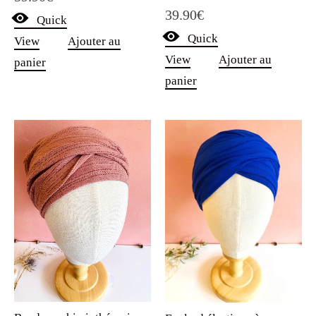
Note
39.90
€
5.00
Quick
sur 5
Quick
View
Ajouter au
View
Ajouter au
panier
panier