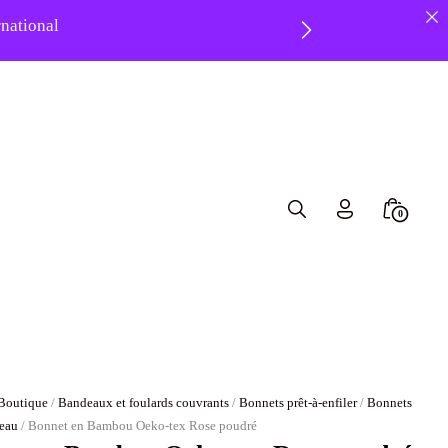
ernational
8 ❤️
Search
Minicar
0
Toggle
Toggle
Boutique
/
Bandeaux et foulards couvrants
/
Bonnets prêt-à-enfiler
/
Bonnets
eau
/ Bonnet en Bambou Oeko-tex Rose poudré
et en Bambou Oeko-tex Rose poudré