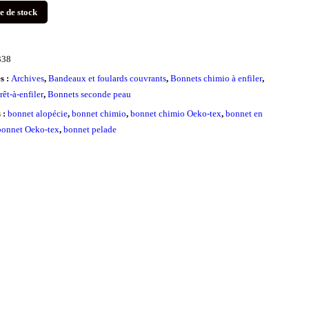
e de stock
338
s :
Archives
,
Bandeaux et foulards couvrants
,
Bonnets chimio à enfiler
,
êt-à-enfiler
,
Bonnets seconde peau
s :
bonnet alopécie
,
bonnet chimio
,
bonnet chimio Oeko-tex
,
bonnet en
bonnet Oeko-tex
,
bonnet pelade