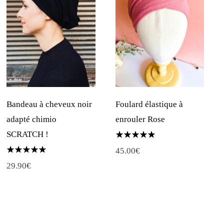
Bandeau à cheveux noir
Foulard élastique à
adapté chimio
enrouler Rose
SCRATCH !
Note
45.00
€
5.00
sur 5
Note
29.90
€
5.00
sur 5