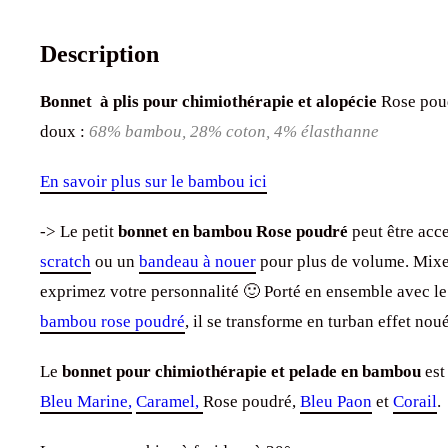
Description
Bonnet à plis pour chimiothérapie et alopécie
Rose poud
doux :
68% bambou, 28% coton, 4% élasthanne
En savoir plus sur le bambou ici
-> Le petit
bonnet en bambou Rose poudré
peut être acc
scratch
ou un
bandeau à nouer
pour plus de volume. Mixez 
exprimez votre personnalité 🙂 Porté en ensemble avec l
bambou rose poudré
, il se transforme en turban effet noué
Le
bonnet pour chimiothérapie et pelade en bambou
est
Bleu Marine,
Caramel,
Rose poudré,
Bleu Paon
et
Corail
.
Lavage en machine à froid ou à 30°.