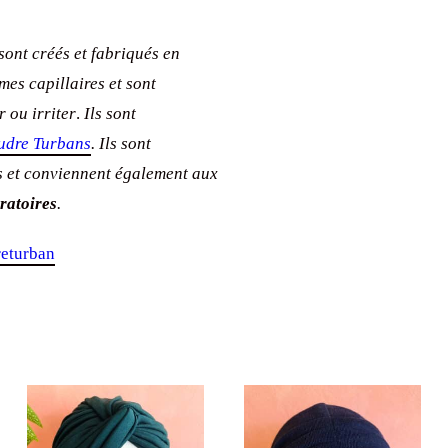
ont créés et fabriqués en
es capillaires et sont
r ou irriter
.
Ils sont
oudre Turbans
.
Ils sont
s et conviennent également aux
ratoires
.
returban