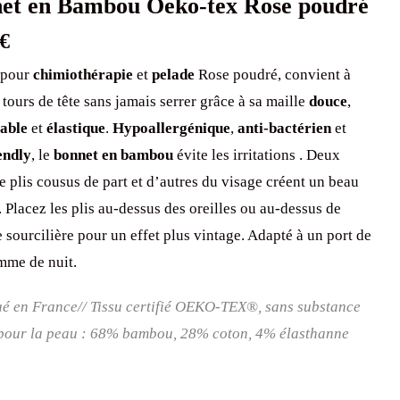
€
 pour
chimiothérapie
et
pelade
Rose poudré, convient à
 tours de tête sans jamais serrer grâce à sa maille
douce
,
able
et
élastique
.
Hypoallergénique
,
anti-bactérien
et
endly
, le
bonnet en bambou
évite les irritations . Deux
de plis cousus de part et d’autres du visage créent un beau
 Placez les plis au-dessus des oreilles ou au-dessus de
e sourcilière pour un effet plus vintage. Adapté à un port de
mme de nuit.
é en France//
Tissu certifié OEKO-TEX®, sans substance
pour la peau :
68% bambou, 28% coton, 4% élasthanne