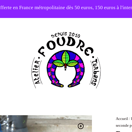
fferte en France métropolitaine dès 50 euros, 150 euros à l'int
elier en vacances ! Expédition des commandes à partir du 31/0
-20% sur tout le site avec le code PATIENCE
Atelier
Foudre
Turbans
Accueil
/
seconde p
Bonn