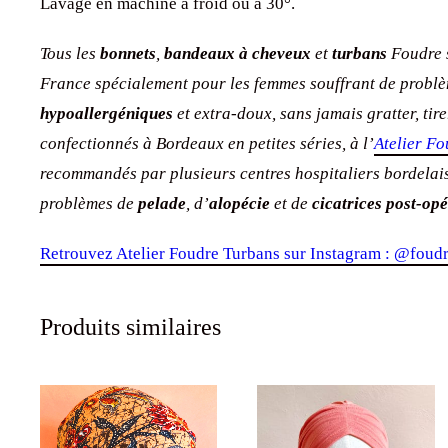
Tous les
bonnets
,
bandeaux à cheveux
et
turbans
Foudre s
France spécialement pour les femmes souffrant de problèm
hypoallergéniques
et extra-doux, sans jamais gratter, tire
confectionnés à Bordeaux en petites séries, à l’
Atelier F
recommandés par plusieurs centres hospitaliers bordelai
problèmes de
pelade
, d’
alopécie
et de
cicatrices post-opé
Retrouvez Atelier Foudre Turbans sur Instagram : @foud
Produits similaires