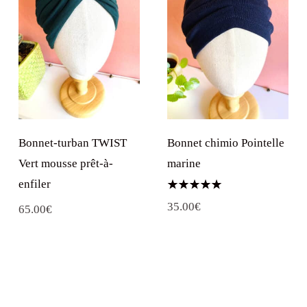
Bonnet-turban TWIST
Bonnet chimio Pointelle
Vert mousse prêt-à-
marine
enfiler
Note
35.00
€
5.00
65.00
€
sur 5