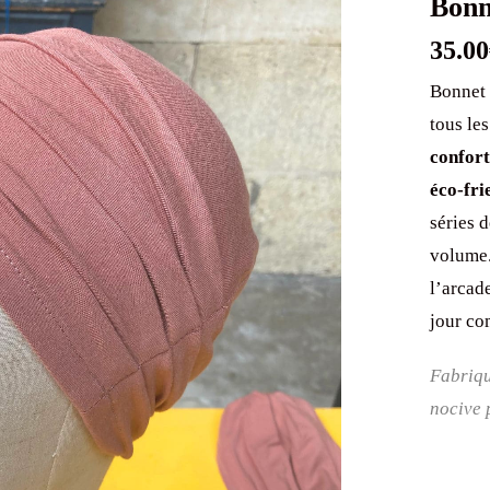
35.00
Bonnet
tous les
confort
éco-fri
séries 
volume.
l’arcad
jour co
Fabriqu
nocive 