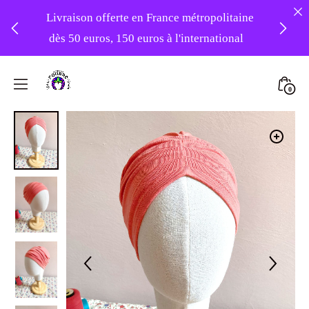
Livraison offerte en France métropolitaine
dès 50 euros, 150 euros à l'international
❤️ -10% sur votre première commande
Skip
avec le code : 1ERAMOUR ❤️
to
Mini
0
content
Atelier
Togg
Foudre
Turbans