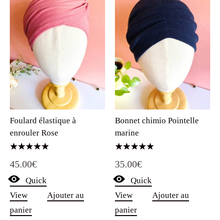
Foulard élastique à
Bonnet chimio Pointelle
enrouler Rose
marine
Note
Note
45.00
€
35.00
€
5.00
5.00
sur 5
sur 5
Quick
Quick
View
Ajouter au
View
Ajouter au
panier
panier