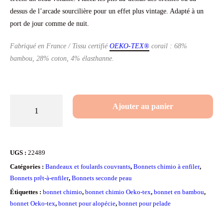
dessus de l’arcade sourcilière pour un effet plus vintage. Adapté à un
port de jour comme de nuit.
Fabriqué en France / Tissu certifié
OEKO-TEX®
corail : 68%
bambou, 28% coton, 4% élasthanne.
quantité
Ajouter au panier
de
Bonnet
chimio
UGS :
22489
en
Catégories :
Bandeaux et foulards couvrants
,
Bonnets chimio à enfiler
,
bambou
Bonnets prêt-à-enfiler
,
Bonnets seconde peau
Corail
Étiquettes :
bonnet chimio
,
bonnet chimio Oeko-tex
,
bonnet en bambou
,
bonnet Oeko-tex
,
bonnet pour alopécie
,
bonnet pour pelade