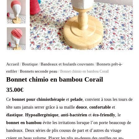
Accueil
Boutique
Bandeaux et foulards couvrants
Bonnets prêt-à-
/
/
/
enfiler
Bonnets seconde peau
/
/ Bonnet chimio en bambou Corail
Bonnet chimio en bambou Corail
35.00
€
Ce
bonnet pour chimiothérapie
et
pelade
, convient à tous les tours de
tête sans jamais serrer grâce à sa maille
douce
,
confortable
et
élastique
.
Hypoallergénique
,
anti-bactérien
et
éco-friendly
, le
bonnet en bambou
évite les irritations lorsque l’on porte beaucoup de
bandeaux. Deux séries de plis cousus de part et d’autres du visage
créent un beau volume. Placez les plis au-dessus des oreilles ou au-