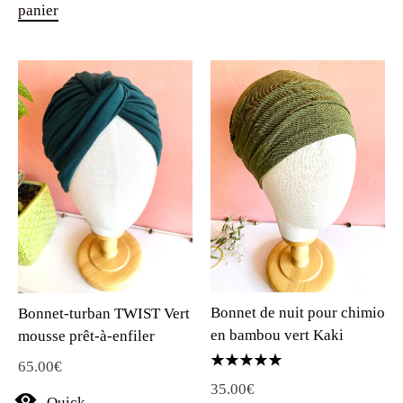
panier
Bonnet de nuit pour chimio
Bonnet-turban TWIST Vert
en bambou vert Kaki
mousse prêt-à-enfiler
65.00
€
Note
35.00
€
5.00
Quick