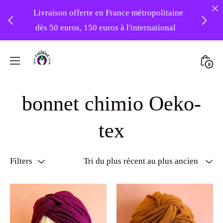
Livraison offerte en France métropolitaine
dès 50 euros, 150 euros à l'international
❤️ -10% sur votre première commande
Skip
avec le code : 1ERAMOUR ❤️
to
Mini
0
content
Atelier
Togg
Foudre
bonnet chimio Oeko-
Turbans
tex
Filters