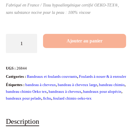
Fabriqué en France / Tissu hypoallergénique certifié OEKO-TEX®,
sans substance nocive pour la peau : 100% viscose
quantité
Ajouter au panier
de
Bandeau
tête
UGS :
26844
entière
Catégories :
Bandeaux et foulards couvrants
,
Foulards à nouer & à enrouler
à
Étiquettes :
bandeau à cheveux
,
bandeau à cheveux large
,
bandeau chimio
,
fleurs
bandeau chimio Oeko tex
,
bandeaux à cheveux
,
bandeaux pour alopécie
,
bandeaux pour pelade
,
fichu
,
foulard chimio oeko-tex
Tim
Description