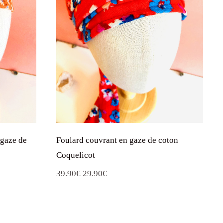
 gaze de
Foulard couvrant en gaze de coton
Coquelicot
Le
Le
39.90
€
29.90
€
prix
prix
initial
actuel
était :
est :
39.90€.
29.90€.