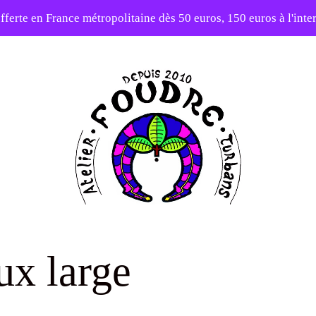
10% sur votre première commande avec le code : 1ERAMOUR
fferte en France métropolitaine dès 50 euros, 150 euros à l'int
Atelier
Foudre
ux large
Turbans