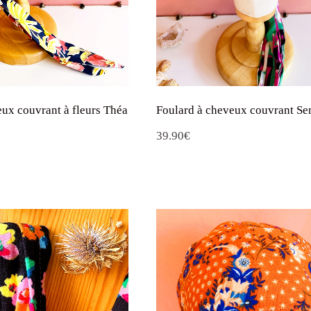
eux couvrant à fleurs Théa
Foulard à cheveux couvrant Se
e
39.90
€
rix
ctuel
st :
9.90€.