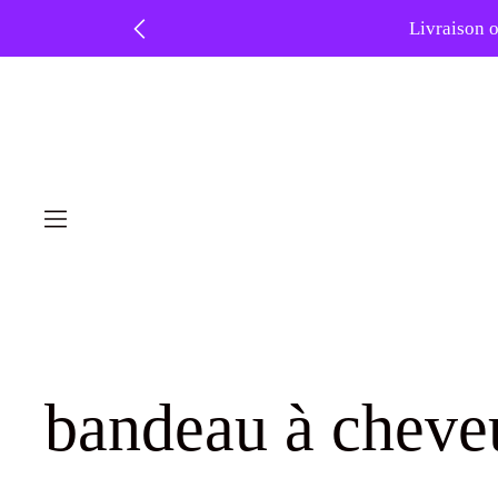
❤️ -
Skip
Livraison o
to
content
bandeau à cheve