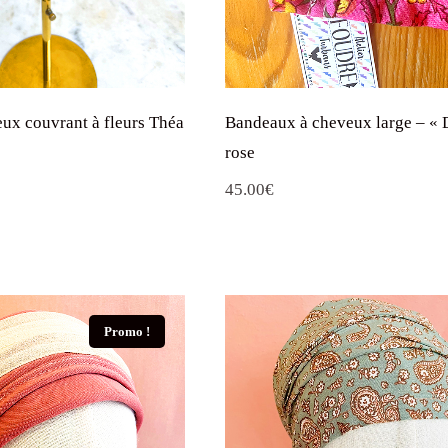
eux couvrant à fleurs Théa
Bandeaux à cheveux large – « 
rose
e
45.00
€
rix
ctuel
st :
9.90€.
Promo !