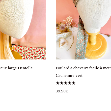
eux large Dentelle
Foulard à cheveux facile à mett
Cachemire vert
e
Note
39.90
€
rix
5.00
sur 5
ctuel
st :
9.90€.