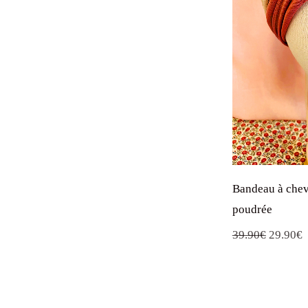
Bandeau à chev
poudrée
Le
L
39.90
€
29.90
€
prix
p
initial
a
était :
e
39.90€.
2