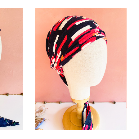
lets
Foulard à cheveux couvrant Sen bleu