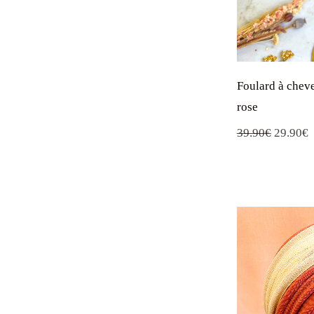
Foulard à chev
rose
Le
L
39.90
€
29.90
€
prix
p
initial
a
était :
e
39.90€.
2