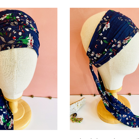
eux couvrant en coton
Bandeau à cheveux large – Oeil