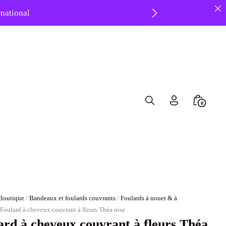
ernational
 ❤️
Search
Minicar
0
Toggle
Toggle
Boutique
/
Bandeaux et foulards couvrants
/
Foulards à nouer & à
 Foulard à cheveux couvrant à fleurs Théa rose
ard à cheveux couvrant à fleurs Théa