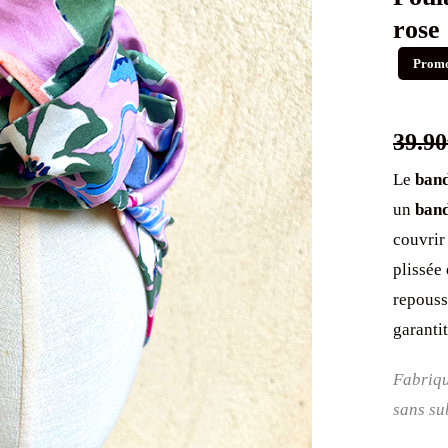
rose
Promo
39.90
Le
band
un
band
couvrir 
plissée 
repouss
garantit
Fabriqu
sans su