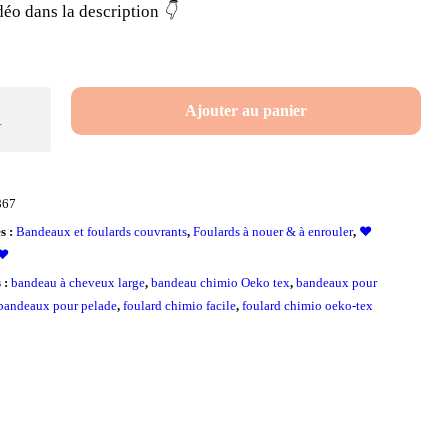
déo dans la description
👇
é
Ajouter au panier
867
x
s :
Bandeaux et foulards couvrants
,
Foulards à nouer & à enrouler
,
❤️
t
❤️
s :
bandeau à cheveux large
,
bandeau chimio Oeko tex
,
bandeaux pour
bandeaux pour pelade
,
foulard chimio facile
,
foulard chimio oeko-tex