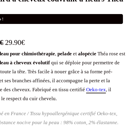
 !
Le
Le
€
29.90
€
eau pour chimiothérapie
,
pelade
et
alopécie
Théa rose est
prix
prix
eau à cheveux
évolutif
qui se déploie pour permettre de
initial
actuel
toute la tête. Très facile à nouer grâce à sa forme pré-
était :
est :
et ses branches affinées, il accompagne la perte et la
e des cheveux. Fabriqué en tissu certifié
Oeko-tex
, il
39.90€.
29.90€.
 le respect du cuir chevelu.
é en France / Tissu hypoallergénique certifié Oeko-tex,
bstance nocive pour la peau : 98% coton, 2% élastanne.