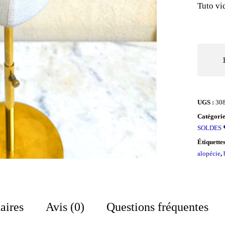
Tuto vi
quantit
de
Foulard
à
UGS :
30
cheveu
Catégorie
couvran
SOLDES 
à
Étiquette
alopécie
,
fleurs
Théa
rose
aires
Avis (0)
Questions fréquentes