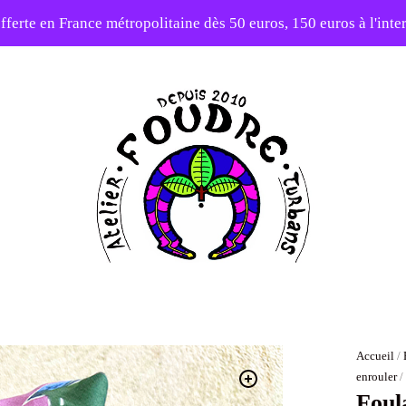
fferte en France métropolitaine dès 50 euros, 150 euros à l'int
10% sur votre première commande avec le code : 1ERAMOUR
Atelier
Foudre
Turbans
Accueil
/
enrouler
/
Foul