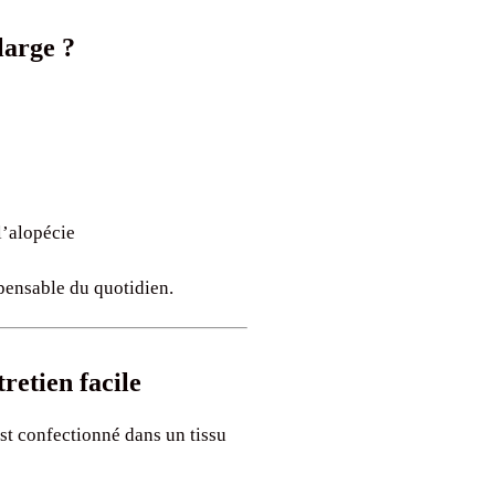
large ?
l’alopécie
pensable du quotidien.
retien facile
est confectionné dans un tissu