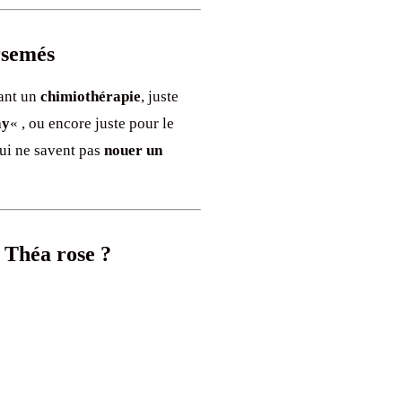
rsemés
ant un
chimiothérapie
, juste
ay
« , ou encore juste pour le
qui ne savent pas
nouer un
 Théa rose ?