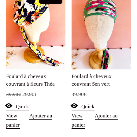
Foulard à cheveux
Foulard à cheveux
couvrant à fleurs Théa
couvrant Sen vert
Le
Le
39.90
€
29.90
€
39.90
€
prix
prix
Quick
Quick
initial
actuel
View
Ajouter au
View
Ajouter au
était :
est :
panier
panier
39.90€.
29.90€.