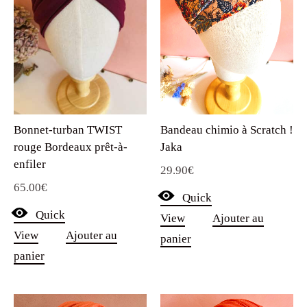
Bandeau chimio à Scratch !
Bonnet-turban TWIST
Jaka
rouge Bordeaux prêt-à-
enfiler
29.90
€
65.00
€
Quick
Quick
View
Ajouter au
View
Ajouter au
panier
panier