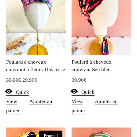
Foulard à cheveux
Foulard à cheveux
couvrant à fleurs Théa rose
couvrant Sen bleu
Le
Le
39.90
€
29.90
€
39.90
€
prix
prix
Quick
Quick
initial
actuel
View
Ajouter au
View
Ajouter au
était :
est :
panier
panier
39.90€.
29.90€.
Promo !