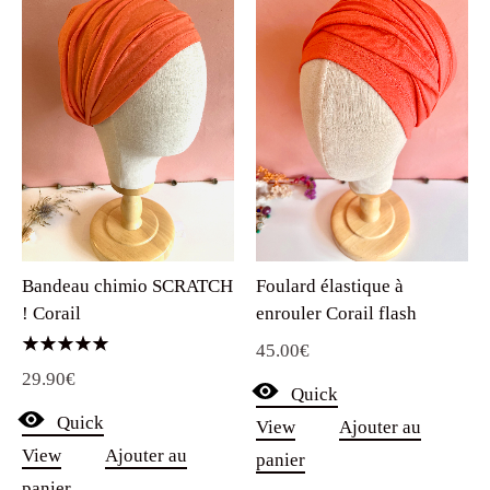
Bandeau chimio SCRATCH
Foulard élastique à
! Corail
enrouler Corail flash
45.00
€
Note
29.90
€
5.00
Quick
sur 5
Quick
View
Ajouter au
View
Ajouter au
panier
panier