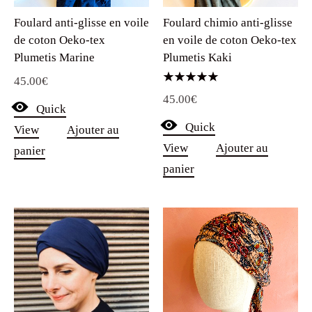
de coton Oeko-tex
en voile de coton Oeko-tex
Plumetis Marine
Plumetis Kaki
45.00
€
Note
45.00
€
5.00
Quick
sur 5
Quick
View
Ajouter au
View
Ajouter au
panier
panier