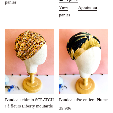
panier
Bandeau chimio SCRATCH
Bandeau tête entière Plume
! à fleurs Liberty moutarde
39.90
€
29.90
€
Quick