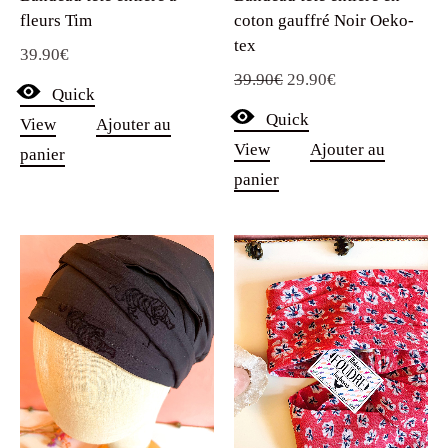
tex
39.90
€
Le
Le
39.90
€
29.90
€
Quick
prix
prix
Quick
View
Ajouter au
initial
actuel
View
Ajouter au
panier
était :
est :
panier
39.90€.
29.90€.