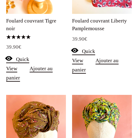
Foulard couvrant Tigre
Foulard couvrant Liberty
noir
Pamplemousse
39.90
€
Note
39.90
€
5.00
Quick
sur 5
Quick
View
Ajouter au
View
Ajouter au
panier
panier