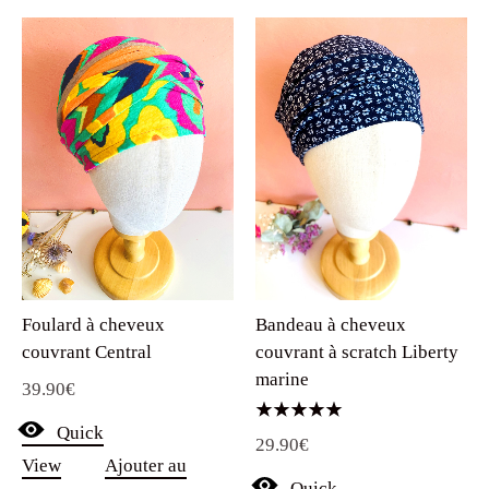
Bandeau à cheveux
Foulard à cheveux
couvrant à scratch Liberty
couvrant Central
marine
39.90
€
Quick
Note
29.90
€
5.00
sur 5
View
Ajouter au
Quick
panier
View
Ajouter au