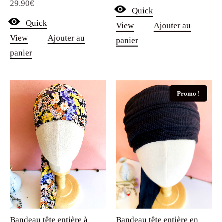
Quick
View
Ajouter au
View
Ajouter au
panier
panier
Promo !
Bandeau tête entière à
Bandeau tête entière en
fleurs Tim
coton gauffré Noir Oeko-