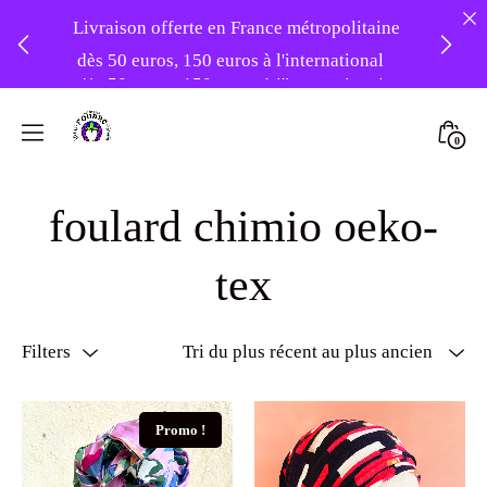
❤️ -10% sur votre première commande
Skip
avec le code : 1ERAMOUR ❤️
to
Mini
0
Livraison offerte en France métropolitaine
content
Atelier
Togg
dès 50 euros, 150 euros à l'international
Foudre
foulard chimio oeko-
Turbans
tex
Filters
Promo !