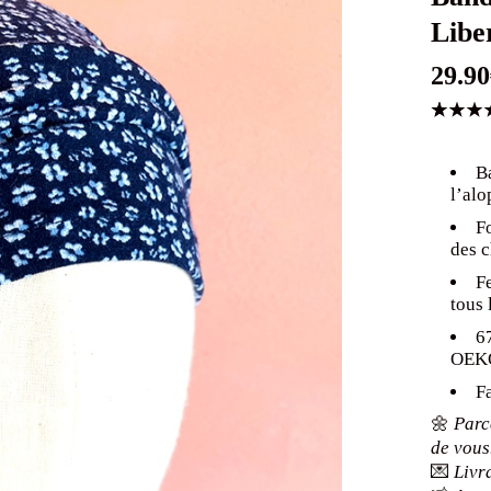
Libe
29.90
Noté
1
5
sur 5
B
basé
l’alo
sur
notatio
F
client
des 
Fe
tous 
6
OEKO
F
🌼
Parce
de vous
💌
Livr