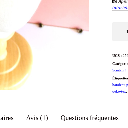
📸
Appr
tutoriel
quantit
de
Bandea
à
UGS :
25
cheveu
Catégorie
couvran
Scratch !
à
Étiquette
bandeau p
scratch
oeko-tex
,
Liberty
marine
aires
Avis (1)
Questions fréquentes