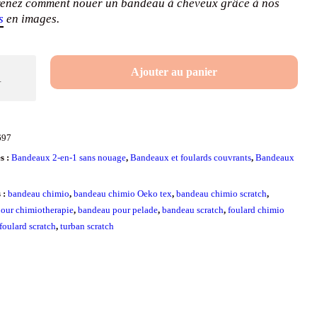
enez comment nouer un bandeau à cheveux grâce à nos
s
en images.
é
Ajouter au panier
u
697
x
s :
Bandeaux 2-en-1 sans nouage
,
Bandeaux et foulards couvrants
,
Bandeaux
t
s :
bandeau chimio
,
bandeau chimio Oeko tex
,
bandeau chimio scratch
,
our chimiotherapie
,
bandeau pour pelade
,
bandeau scratch
,
foulard chimio
foulard scratch
,
turban scratch