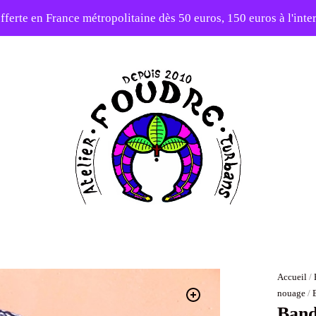
fferte en France métropolitaine dès 50 euros, 150 euros à l'int
10% sur votre première commande avec le code : 1ERAMOUR
Atelier
Foudre
Turbans
Accueil
/
nouage
/
Band