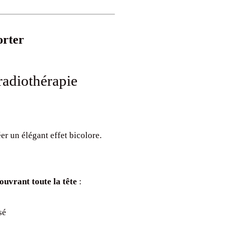
orter
radiothérapie
er un élégant effet bicolore.
couvrant toute la tête
:
sé