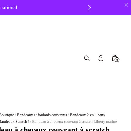
ernational
 ❤️
Search
Minicar
0
Toggle
Toggle
Boutique
/
Bandeaux et foulards couvrants
/
Bandeaux 2-en-1 sans
Bandeaux Scratch !
/ Bandeau à cheveux couvrant à scratch Liberty marine
eau à cheveux couvrant à scratch