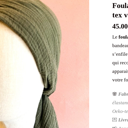
Foul
tex v
45.00
Le
foul
bandeau
s’enfile
qui rec
apparai
votre f
🌸
Fabr
élastan
Oeko-te
💌
Livr