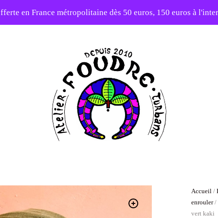
fferte en France métropolitaine dès 50 euros, 150 euros à l'int
10% sur votre première commande avec le code : 1ERAMOUR
Atelier
Foudre
Turbans
Accueil
/
enrouler
vert kaki