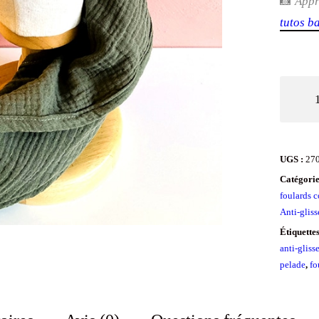
📸
App
tutos b
quantit
de
Foulard
anti-
UGS :
27
glisse
Catégorie
en
foulards 
Anti-gliss
gaze
Étiquette
de
anti-gliss
coton
pelade
,
fo
Oeko-
tex