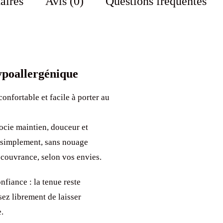
aires
Avis (0)
Questions fréquentes
vert
kaki
hypoallergénique
 confortable et facile à porter au
ocie maintien, douceur et
e simplement, sans nouage
 couvrance, selon vos envies.
fiance : la tenue reste
sez librement de laisser
e.