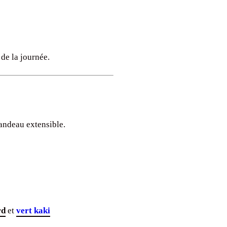
 de la journée.
andeau extensible.
rd
et
vert kaki