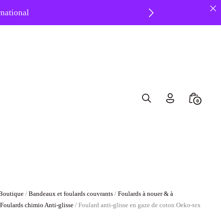
ernational
 ❤️
Search
Minicar
0
Toggle
Toggle
Boutique
/
Bandeaux et foulards couvrants
/
Foulards à nouer & à
/
Foulards chimio Anti-glisse
/ Foulard anti-glisse en gaze de coton Oeko-tex