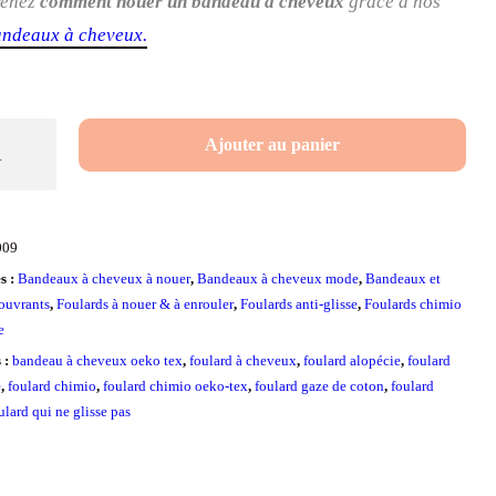
renez
comment nouer un bandeau à cheveux
grâce à nos
andeaux à cheveux.
é
Ajouter au panier
009
s :
Bandeaux à cheveux à nouer
,
Bandeaux à cheveux mode
,
Bandeaux et
couvrants
,
Foulards à nouer & à enrouler
,
Foulards anti-glisse
,
Foulards chimio
e
s :
bandeau à cheveux oeko tex
,
foulard à cheveux
,
foulard alopécie
,
foulard
e
,
foulard chimio
,
foulard chimio oeko-tex
,
foulard gaze de coton
,
foulard
ulard qui ne glisse pas