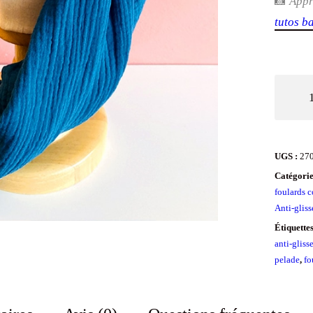
📸
App
tutos b
quantit
de
Foulard
anti-
UGS :
27
glisse
Catégorie
en
foulards 
Anti-gliss
gaze
Étiquette
de
anti-gliss
coton
pelade
,
fo
Oeko-
tex