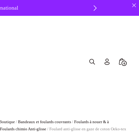
ernational
 ❤️
Search
Minicar
0
Toggle
Toggle
Boutique
/
Bandeaux et foulards couvrants
/
Foulards à nouer & à
/
Foulards chimio Anti-glisse
/ Foulard anti-glisse en gaze de coton Oeko-tex