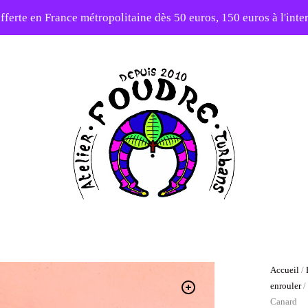
fferte en France métropolitaine dès 50 euros, 150 euros à l'int
10% sur votre première commande avec le code : 1ERAMOUR
Atelier
Foudre
Turbans
Accueil
/
enrouler
Canard