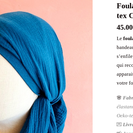
Foul
tex 
45.00
Le
foul
bandeau
s’enfile
qui rec
apparai
votre f
🌸
Fabr
élastan
Oeko-te
💌
Livr