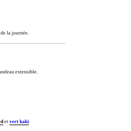
 de la journée.
andeau extensible.
rd
et
vert kaki