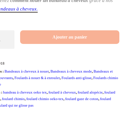
renez
comment nouer un bandeau à cheveux
grâce à nos
andeaux à cheveux.
é
Ajouter au panier
018
s :
Bandeaux à cheveux à nouer
,
Bandeaux à cheveux mode
,
Bandeaux et
couvrants
,
Foulards à nouer & à enrouler
,
Foulards anti-glisse
,
Foulards chimio
e
s :
bandeau à cheveux oeko tex
,
foulard à cheveux
,
foulard alopécie
,
foulard
e
,
foulard chimio
,
foulard chimio oeko-tex
,
foulard gaze de coton
,
foulard
ulard qui ne glisse pas