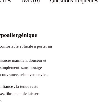
aires
Avis (0)
Questions fréquentes
Canard
hypoallergénique
 confortable et facile à porter au
associe maintien, douceur et
e simplement, sans nouage
 couvrance, selon vos envies.
fiance : la tenue reste
sez librement de laisser
e.