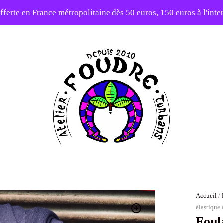
fferte en France métropolitaine dès 50 euros, 150 euros à l'int
10% sur votre première commande avec le code : 1ERAMOUR
Atelier
Foudre
Turbans
Accueil
/
élastique 
Foul