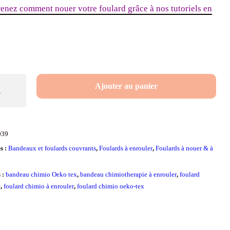
enez comment nouer votre foulard grâce à nos tutoriels en
é
Ajouter au panier
ue
039
s :
Bandeaux et foulards couvrants
,
Foulards à enrouler
,
Foulards à nouer & à
r
s :
bandeau chimio Oeko tex
,
bandeau chimiotherapie à enrouler
,
foulard
e
,
foulard chimio à enrouler
,
foulard chimio oeko-tex
ne