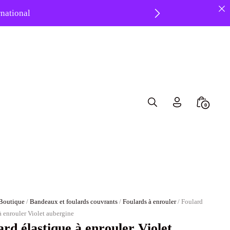
ernational
 ❤️
Search
Minicar
0
Toggle
Toggle
Boutique
/
Bandeaux et foulards couvrants
/
Foulards à enrouler
/ Foulard
à enrouler Violet aubergine
ard élastique à enrouler Violet