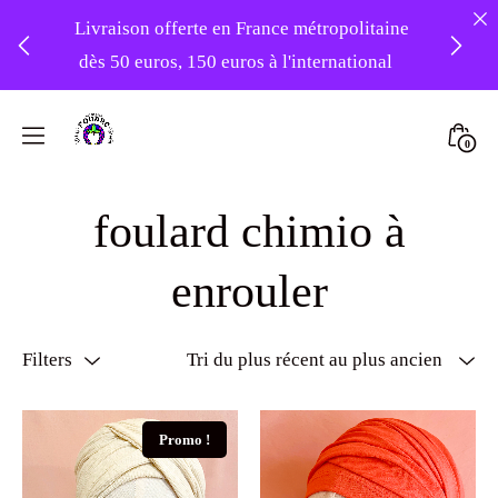
Livraison offerte en France métropolitaine
dès 50 euros, 150 euros à l'international
❤️ -10% sur votre première commande
Skip
avec le code : 1ERAMOUR ❤️
to
Mini
0
content
Atelier
Togg
Foudre
foulard chimio à
Turbans
enrouler
Filters
Promo !