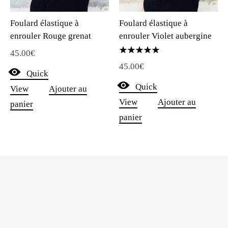
Foulard élastique à
Foulard élastique à
enrouler Rouge grenat
enrouler Violet aubergine
45.00
€
Note
45.00
€
5.00
Quick
sur 5
Quick
View
Ajouter au
View
Ajouter au
panier
panier