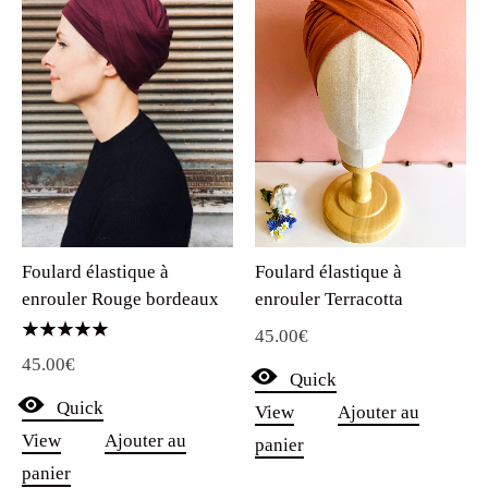
Foulard élastique à
Foulard élastique à
enrouler Terracotta
enrouler Rouge bordeaux
45.00
€
Note
45.00
€
5.00
Quick
sur 5
Quick
View
Ajouter au
View
Ajouter au
panier
panier