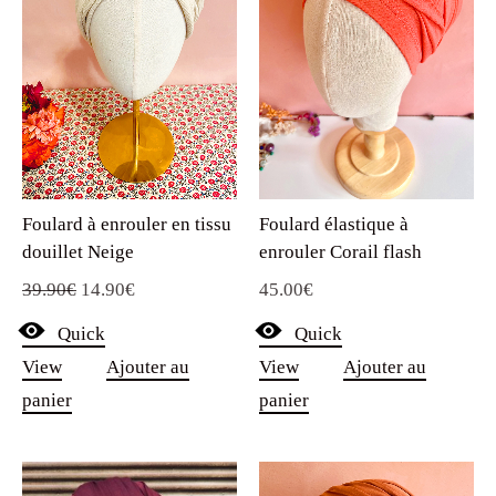
Foulard à enrouler en tissu
Foulard élastique à
douillet Neige
enrouler Corail flash
Le
Le
39.90
€
14.90
€
45.00
€
prix
prix
Quick
Quick
initial
actuel
View
Ajouter au
View
Ajouter au
était :
est :
panier
panier
39.90€.
14.90€.