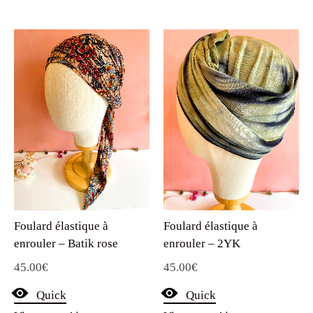
Foulard élastique à
Foulard élastique à
enrouler – Batik rose
enrouler – 2YK
45.00
€
45.00
€
Quick
Quick