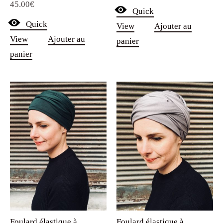
45.00
€
5.00
Quick
sur 5
Quick
View
Ajouter au
View
Ajouter au
panier
panier
Foulard élastique à
Foulard élastique à