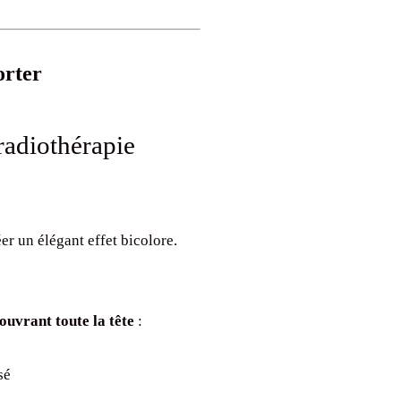
orter
radiothérapie
er un élégant effet bicolore.
couvrant toute la tête
:
sé