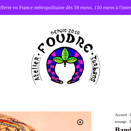
fferte en France métropolitaine dès 50 euros, 150 euros à l'int
10% sur votre première commande avec le code : 1ERAMOUR
Atelier
Foudre
Turbans
Accueil
/
nouage
/
Band