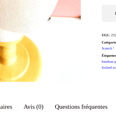
quantit
de
Bandea
chimio
UGS :
25
à
Catégorie
Scratch
Scratch !
!
Étiquette
bandeau p
Jaka
foulard sc
aires
Avis (0)
Questions fréquentes