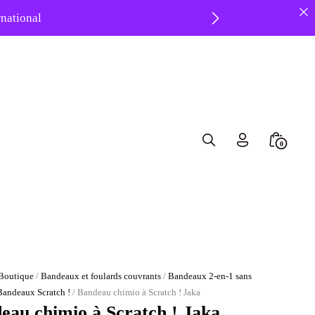
ernational
 ❤️
Search
Minicar
0
Toggle
Toggle
Boutique
/
Bandeaux et foulards couvrants
/
Bandeaux 2-en-1 sans
Bandeaux Scratch !
/ Bandeau chimio à Scratch ! Jaka
eau chimio à Scratch ! Jaka