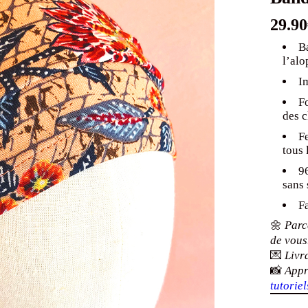
29.90
B
l’alo
I
F
des 
Fe
tous 
9
sans 
F
🌼
Parce
de vous
💌
Livr
📸
Appr
tutoriel