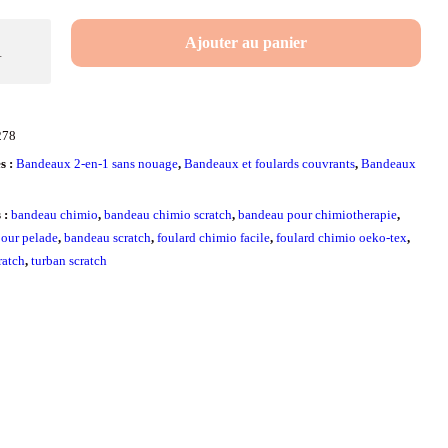
é
Ajouter au panier
u
278
s :
Bandeaux 2-en-1 sans nouage
,
Bandeaux et foulards couvrants
,
Bandeaux
s :
bandeau chimio
,
bandeau chimio scratch
,
bandeau pour chimiotherapie
,
our pelade
,
bandeau scratch
,
foulard chimio facile
,
foulard chimio oeko-tex
,
ratch
,
turban scratch