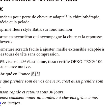
€
andeau pour perte de cheveux adapté à la chimiothérapie,
pécie et la pelade.
mprimé fleuri style Batik sur fond saumon
orme en accordéon qui accompagne la chute et la repousse
cheveux.
rmeture scratch facile à ajuster, maille extensible adaptée à
les tours de tête sans compression.
6% viscose, 4% élasthanne, tissu certifié OEKO-TEX® 100
substance nocive.
abriqué en France 🇫🇷
 que prendre soin de vos cheveux, c’est aussi prendre soin
.
aison rapide et retours sous 30 jours.
enez comment nouer un bandeau à cheveux grâce à nos
s
en images.