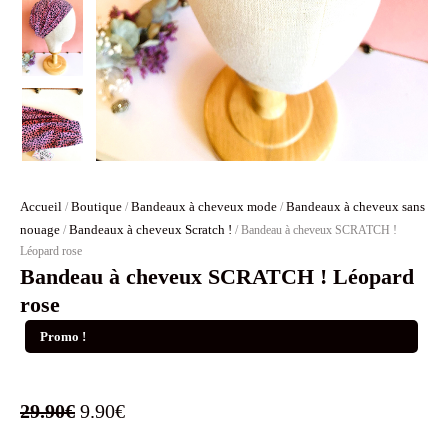
Accueil
Boutique
Bandeaux à cheveux mode
Bandeaux à cheveux sans
/
/
/
nouage
Bandeaux à cheveux Scratch !
/
/ Bandeau à cheveux SCRATCH !
Léopard rose
Bandeau à cheveux SCRATCH ! Léopard
rose
Promo !
Le
Le
29.90
€
9.90
€
prix
prix