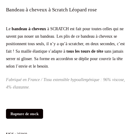
Bandeau à cheveux à Scratch Léopard rose
initial
actuel
était :
est :
Le
bandeau à cheveux
à SCRATCH est fait pour toutes celles qui ne
29.90€.
9.90€.
savent pas nouer un bandeau. Les plis de ce bandeau à cheveux se
positionnent tous seuls, il n’y a qu’à scratcher, en deux secondes, c’est
fait ! Sa maille élastique s’adapte à
tous les tours de tête
sans jamais
serrer ni glisser. Sa forme en accordéon se déplie pour couvrir la tête
selon l’envie et le besoin.
Fabriqué en France / Tissu extensible hypoallergénique : 96% viscose,
4% élastanne.
Rupture de stock