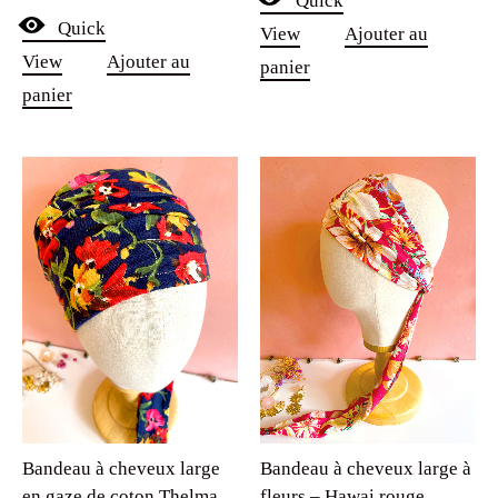
Quick
Quick
View
Ajouter au
View
Ajouter au
panier
panier
Bandeau à cheveux large
Bandeau à cheveux large à
en gaze de coton Thelma
fleurs – Hawai rouge