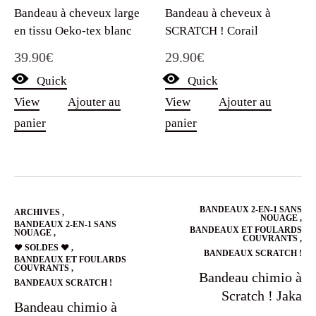
Bandeau à cheveux large
Bandeau à cheveux à
en tissu Oeko-tex blanc
SCRATCH ! Corail
39.90
€
29.90
€
Quick
Quick
View
Ajouter au
View
Ajouter au
panier
panier
BANDEAUX 2-EN-1 SANS
ARCHIVES
,
NOUAGE
,
BANDEAUX 2-EN-1 SANS
BANDEAUX ET FOULARDS
NOUAGE
,
COUVRANTS
,
❤️ SOLDES ❤️
,
BANDEAUX SCRATCH !
BANDEAUX ET FOULARDS
COUVRANTS
,
Bandeau chimio à
BANDEAUX SCRATCH !
Scratch ! Jaka
Bandeau chimio à