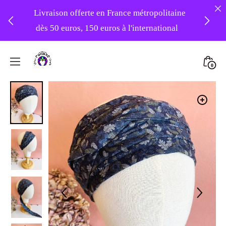
Livraison offerte en France métropolitaine
dès 50 euros, 150 euros à l'international
❤️ -10% sur votre première commande
Skip
avec le code : 1ERAMOUR ❤️
to
Mini
0
content
Atelier
Togg
Foudre
Turbans