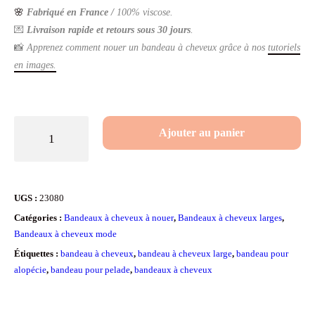
🌸
Fabriqué en France /
100% viscose.
💌
Livraison rapide et retours sous 30 jours
.
📸
Apprenez comment nouer un bandeau à cheveux grâce à nos
tutoriels
en images.
quantité
Ajouter au panier
de
Bandeau
à
UGS :
23080
cheveux
Catégories :
Bandeaux à cheveux à nouer
,
Bandeaux à cheveux larges
,
large
Bandeaux à cheveux mode
Pashmina
Étiquettes :
bandeau à cheveux
,
bandeau à cheveux large
,
bandeau pour
alopécie
,
bandeau pour pelade
,
bandeaux à cheveux