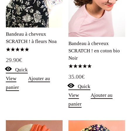
Bandeau à cheveux
SCRATCH ! à fleurs Noa
Bandeau à cheveux
SCRATCH ! en coton bio
Note
Noir
29.90
€
5.00
sur 5
Quick
Note
35.00
€
5.00
View
Ajouter au
sur 5
Quick
panier
View
Ajouter au
panier