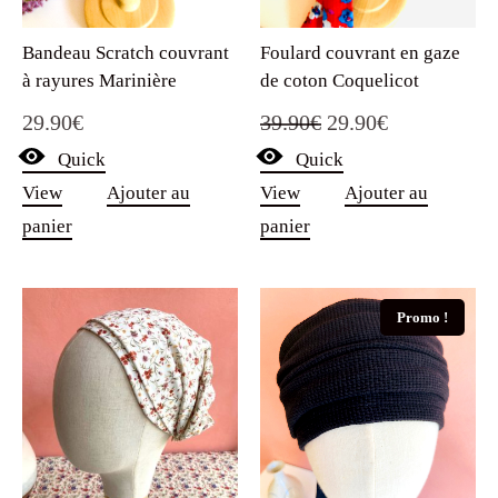
Bandeau Scratch couvrant
Foulard couvrant en gaze
à rayures Marinière
de coton Coquelicot
Le
Le
29.90
€
39.90
€
29.90
€
Quick
Quick
prix
prix
View
Ajouter au
View
Ajouter au
initial
actuel
panier
panier
était :
est :
39.90€.
29.90€.
Promo !