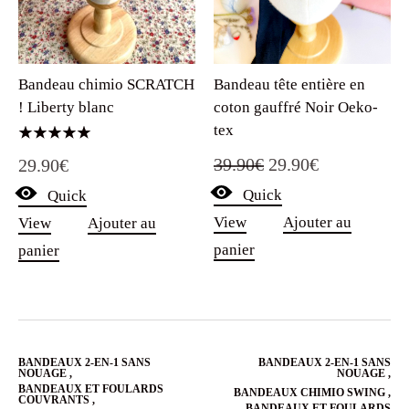
Bandeau tête entière en
Bandeau chimio SCRATCH
coton gauffré Noir Oeko-
! Liberty blanc
tex
Note
Le
Le
39.90
€
29.90
€
29.90
€
5.00
sur 5
Quick
prix
prix
Quick
View
Ajouter au
View
Ajouter au
initial
actuel
panier
panier
était :
est :
39.90€.
29.90€.
BANDEAUX 2-EN-1 SANS
BANDEAUX 2-EN-1 SANS
NOUAGE
,
NOUAGE
,
BANDEAUX ET FOULARDS
BANDEAUX CHIMIO SWING
,
COUVRANTS
,
BANDEAUX ET FOULARDS