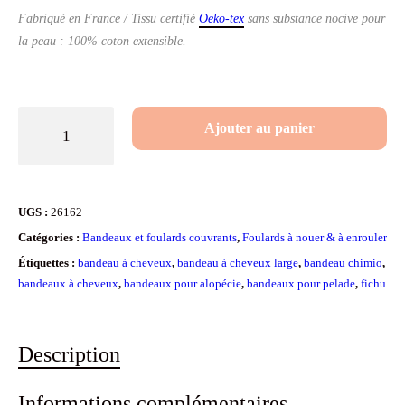
Fabriqué en France / Tissu certifié
Oeko-tex
sans substance nocive pour
la peau : 100% coton extensible.
quantité
Ajouter au panier
de
Bandeau
chimiothérapie
UGS :
26162
en
Catégories :
Bandeaux et foulards couvrants
,
Foulards à nouer & à enrouler
coton
Étiquettes :
bandeau à cheveux
,
bandeau à cheveux large
,
bandeau chimio
,
Oeko-
bandeaux à cheveux
,
bandeaux pour alopécie
,
bandeaux pour pelade
,
fichu
tex
blanc
Description
Informations complémentaires