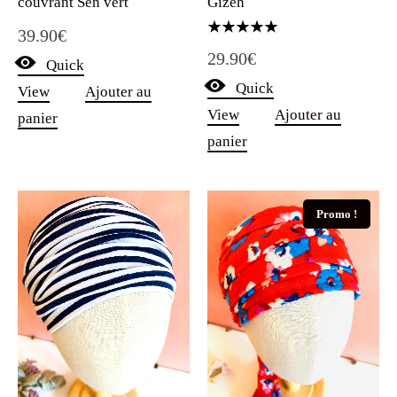
couvrant Sen vert
Gizeh
39.90
€
Note
29.90
€
5.00
Quick
sur 5
Quick
View
Ajouter au
View
Ajouter au
panier
panier
Promo !