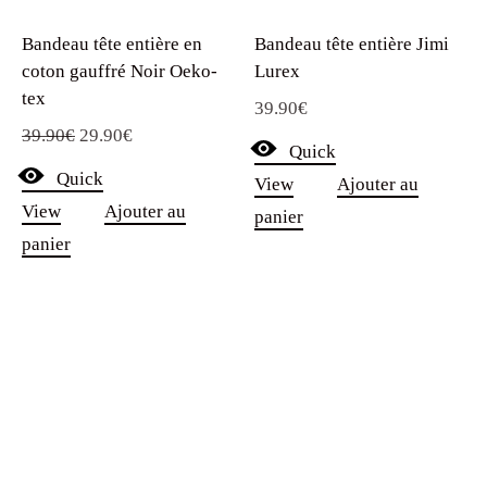
Bandeau tête entière en
Bandeau tête entière Jimi
coton gauffré Noir Oeko-
Lurex
tex
39.90
€
Le
Le
39.90
€
29.90
€
Quick
prix
prix
Quick
View
Ajouter au
initial
actuel
View
Ajouter au
panier
était :
est :
panier
39.90€.
29.90€.