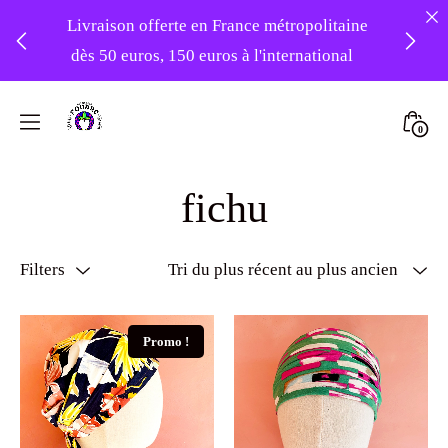
Livraison offerte en France métropolitaine
dès 50 euros, 150 euros à l'international
❤️ Atelier en vacances ! Expédition des
Skip
commandes à partir du 31/08 ❤️
to
Mini
0
content
Atelier
Togg
-20% sur tout le site avec le code
Foudre
fichu
PATIENCE
Turbans
Filters
Promo !