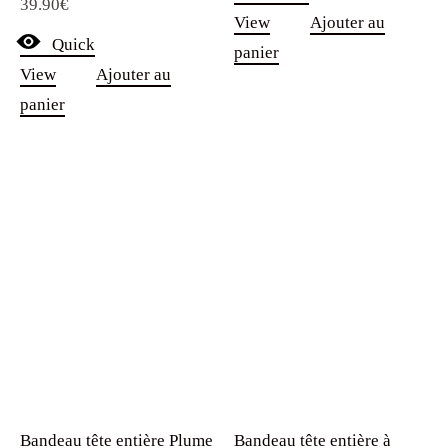
39.90
€
5.00
sur 5
View
Ajouter au
Quick
panier
View
Ajouter au
panier
Bandeau tête entière Plume
Bandeau tête entière à