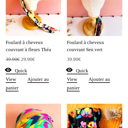
Foulard à cheveux
Foulard à cheveux
couvrant à fleurs Théa
couvrant Sen vert
Le
Le
39.90
€
29.90
€
39.90
€
prix
prix
Quick
Quick
initial
actuel
View
Ajouter au
View
Ajouter au
était :
est :
panier
panier
39.90€.
29.90€.