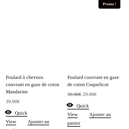
Promo !
Foulard à cheveux
Foulard couvrant en gaze
couvrant en gaze de coton
de coton Coquelicot
Mandarine
Le
Le
39.90
€
29.90
€
39.90
€
prix
prix
Quick
initial
actuel
Quick
View
Ajouter au
était :
est :
View
Ajouter au
panier
39.90€.
29.90€.