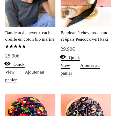
Bandeau à cheveux cache-
Bandeau à cheveux chaud
oreille en coton bio marine
et épais Peacock vert kaki
29.90
€
Note
25.00
€
5.00
Quick
sur 5
Quick
View
Ajouter au
View
Ajouter au
panier
panier