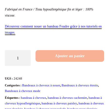
Fabriqué en France / Tis
su hypoallergénique fin et léger
: 100%
viscose.
Découvrez comment nouer un bandeau Foudre grâce à nos tutoriels en
images.
quantité
Ajouter au panier
de
Bandeau
à
UGS :
24248
cheveux
Catégories :
Bandeaux à cheveux à nouer
,
Bandeaux à cheveux étroits
,
Paisley
Bandeaux à cheveux mode
violet
Étiquettes :
bandeau à cheveux
,
bandeau à cheveux cachemire
,
bandeau à
cheveux hypoallergénique
,
bandeau à cheveux paisley
,
bandeau à cheveux
pour alopécie
,
bandeau à cheveux pour pelade
,
bandeau pour alopécie
,