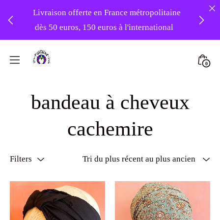
Livraison offerte en France métropolitaine
dès 50 euros, 150 euros à l'international
❤️ Atelier en vacances ! Expédition des
Skip
commandes à partir du 31/08 ❤️
to
Mini
0
content
Atelier
Togg
-20% sur tout le site avec le code
Foudre
bandeau à cheveux
PATIENCE
Turbans
cachemire
Filters