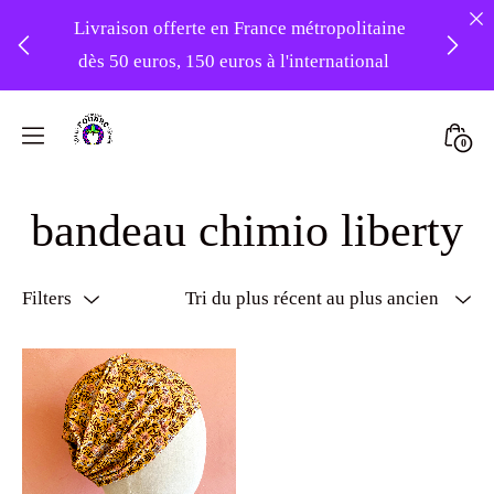
Livraison offerte en France métropolitaine
dès 50 euros, 150 euros à l'international
❤️ Atelier en vacances ! Expédition des
Skip
commandes à partir du 31/08 ❤️
to
Mini
0
content
Atelier
Togg
-20% sur tout le site avec le code
Foudre
bandeau chimio liberty
PATIENCE
Turbans
Filters