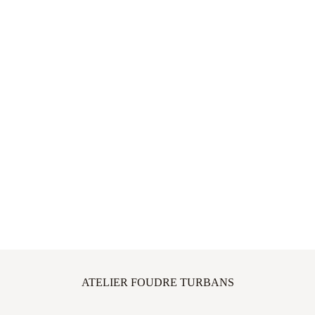
ATELIER FOUDRE TURBANS
45 avenue Thiers, 33100 Bordeaux, FRANCE