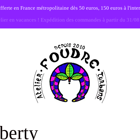
fferte en France métropolitaine dès 50 euros, 150 euros à l'int
elier en vacances ! Expédition des commandes à partir du 31/0
-20% sur tout le site avec le code PATIENCE
Atelier
Foudre
iberty
Turbans