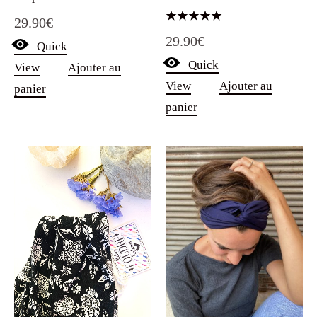
29.90
€
Note
29.90
€
5.00
Quick
sur 5
Quick
View
Ajouter au
View
Ajouter au
panier
panier