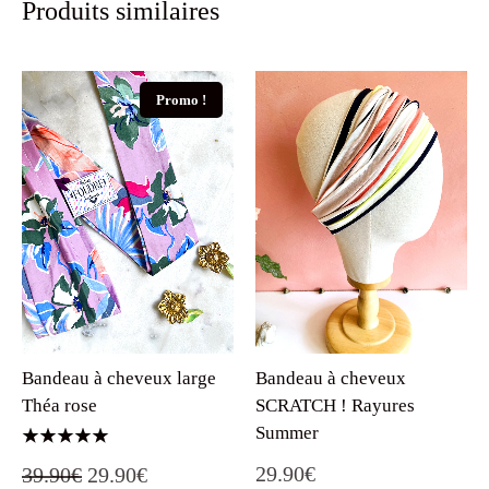
Produits similaires
Promo !
Bandeau à cheveux large
Bandeau à cheveux
Théa rose
SCRATCH ! Rayures
Summer
Note
Le
Le
29.90
€
39.90
€
29.90
€
5.00
sur 5