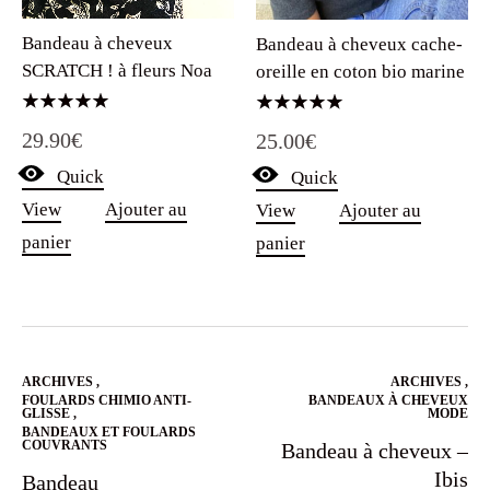
Bandeau à cheveux
Bandeau à cheveux cache-
SCRATCH ! à fleurs Noa
oreille en coton bio marine
Note
Note
29.90
€
25.00
€
5.00
5.00
sur 5
sur 5
Quick
Quick
View
Ajouter au
View
Ajouter au
panier
panier
ARCHIVES
,
ARCHIVES
,
FOULARDS CHIMIO ANTI-
BANDEAUX À CHEVEUX
GLISSE
,
MODE
BANDEAUX ET FOULARDS
COUVRANTS
Bandeau à cheveux –
Ibis
Bandeau