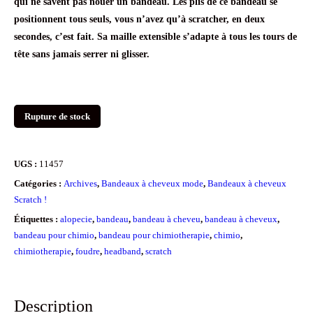
qui ne savent pas nouer un bandeau. Les plis de ce bandeau se
positionnent tous seuls, vous n’avez qu’à scratcher, en deux
secondes, c’est fait. Sa maille extensible s’adapte à tous les tours de
tête sans jamais serrer ni glisser.
Rupture de stock
UGS :
11457
Catégories :
Archives
,
Bandeaux à cheveux mode
,
Bandeaux à cheveux
Scratch !
Étiquettes :
alopecie
,
bandeau
,
bandeau à cheveu
,
bandeau à cheveux
,
bandeau pour chimio
,
bandeau pour chimiotherapie
,
chimio
,
chimiotherapie
,
foudre
,
headband
,
scratch
Description