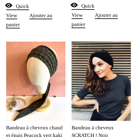
Quick
Quick
prix
prix
View
Ajouter au
View
Ajouter au
initial
actuel
panier
panier
était :
est :
39.90€.
29.90€.
Bandeau à cheveux chaud
Bandeau à cheveux
et épais Peacock vert kaki
SCRATCH ! Noir