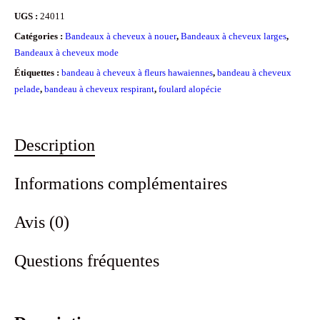
à
UGS :
24011
cheveux
Catégories :
Bandeaux à cheveux à nouer
,
Bandeaux à cheveux larges
,
large
Bandeaux à cheveux mode
à
Étiquettes :
bandeau à cheveux à fleurs hawaiennes
,
bandeau à cheveux
pelade
,
bandeau à cheveux respirant
,
foulard alopécie
fleurs
-
Hawai
Description
rouge
Informations complémentaires
Avis (0)
Questions fréquentes