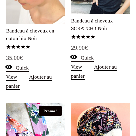
Bandeau à cheveux
SCRATCH ! Noir
Bandeau à cheveux en
coton bio Noir
Note
29.90
€
5.00
sur 5
Note
35.00
€
Quick
5.00
sur 5
View
Ajouter au
Quick
panier
View
Ajouter au
panier
Promo !