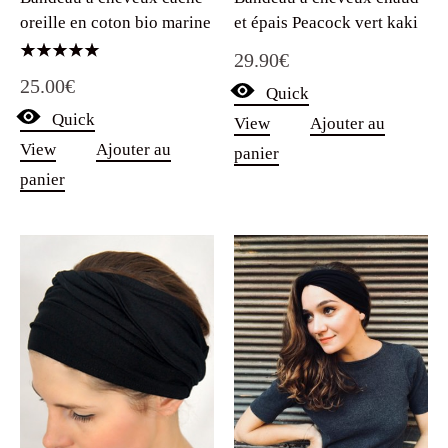
oreille en coton bio marine
et épais Peacock vert kaki
29.90
€
Note
25.00
€
5.00
Quick
sur 5
Quick
View
Ajouter au
View
Ajouter au
panier
panier