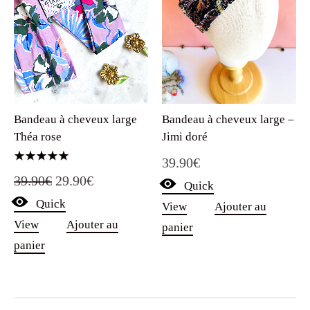
Bandeau à cheveux large
Bandeau à cheveux large –
Théa rose
Jimi doré
39.90
€
Note
Le
Le
39.90
€
29.90
€
5.00
Quick
sur 5
Quick
prix
prix
View
Ajouter au
View
Ajouter au
panier
initial
actuel
panier
était :
est :
39.90€.
29.90€.