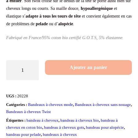
à enfiler
. Son twist croisé sur le dessus de la tête se porte aussi bien sur
notations
client
cheveux longs ou courts. Sa maille douce,
hypoallergénique
et
élastique s’
adapte à tous les tours de tête
et convient également en cas
de problèmes de
pelade
ou d’
alopécie
.
Fabriqué en France/95% coton bio certifié G.O.T.S, 5% élastanne.
quantité
Ajouter au panier
de
Bandeau
à
UGS :
20228
cheveux
Catégories :
Bandeaux à cheveux mode
,
Bandeaux à cheveux sans nouage
,
cache-
Bandeaux à cheveux Twist
oreille
Étiquettes :
bandeau à cheveux
,
bandeau à cheveux bio
,
bandeau à
cheveux en coton bio
,
bandeau à cheveux gots
,
bandeau pour alopécie
,
en
bandeau pour pelade
,
bandeaux à cheveux