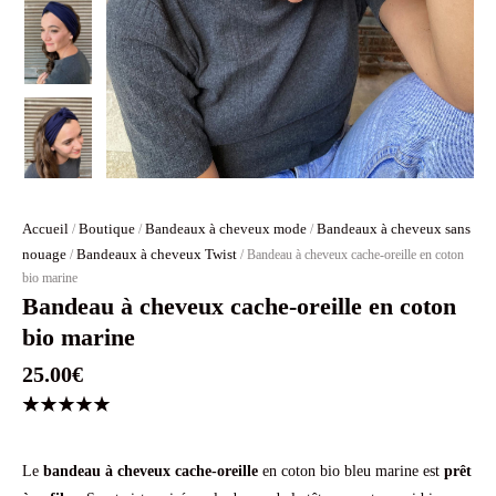
Accueil
Boutique
Bandeaux à cheveux mode
Bandeaux à cheveux sans
/
/
/
nouage
Bandeaux à cheveux Twist
/
/ Bandeau à cheveux cache-oreille en coton
bio marine
Bandeau à cheveux cache-oreille en coton
bio marine
25.00
€
Noté
2
5.00
sur 5
basé
Le
bandeau à cheveux
cache-oreille
en coton bio bleu marine est
prêt
sur