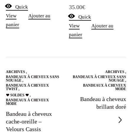
Note
35.00
€
Quick
5.00
sur 5
View
Ajouter au
Quick
panier
View
Ajouter au
panier
ARCHIVES
,
ARCHIVES
,
BANDEAUX À CHEVEUX SANS
BANDEAUX À CHEVEUX SANS
NOUAGE
,
NOUAGE
,
BANDEAUX À CHEVEUX
BANDEAUX À CHEVEUX
TWIST
,
MODE
❤️ SOLDES ❤️
,
Bandeau à cheveux
BANDEAUX À CHEVEUX
MODE
brillant doré
Bandeau à cheveux
cache-oreille –
Velours Cassis