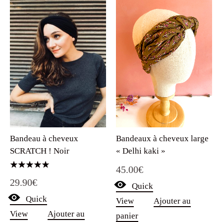
Bandeaux à cheveux large
Bandeau à cheveux
« Delhi kaki »
SCRATCH ! Noir
45.00
€
Note
29.90
€
5.00
Quick
sur 5
Quick
View
Ajouter au
View
Ajouter au
panier