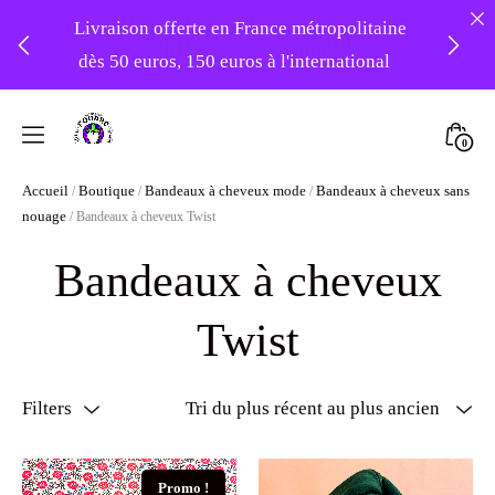
Livraison offerte en France métropolitaine
dès 50 euros, 150 euros à l'international
❤️ Atelier en vacances ! Expédition des
Skip
commandes à partir du 31/08 ❤️
to
Mini
0
content
Atelier
Togg
-20% sur tout le site avec le code
Accueil
Boutique
Bandeaux à cheveux mode
Bandeaux à cheveux sans
/
/
/
Foudre
nouage
/ Bandeaux à cheveux Twist
PATIENCE
Turbans
Bandeaux à cheveux
Twist
Filters
Promo !