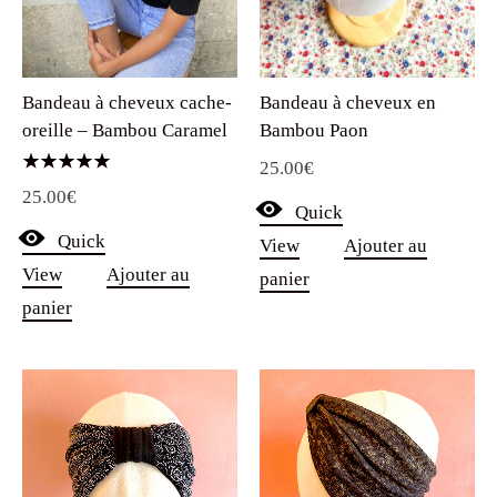
Bandeau à cheveux cache-
Bandeau à cheveux en
oreille – Bambou Caramel
Bambou Paon
25.00
€
Note
25.00
€
5.00
Quick
sur 5
Quick
View
Ajouter au
View
Ajouter au
panier
panier