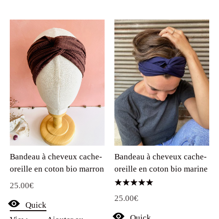
Bandeau à cheveux cache-
Bandeau à cheveux cache-
oreille en coton bio marron
oreille en coton bio marine
25.00
€
Note
25.00
€
5.00
Quick
sur 5
Quick