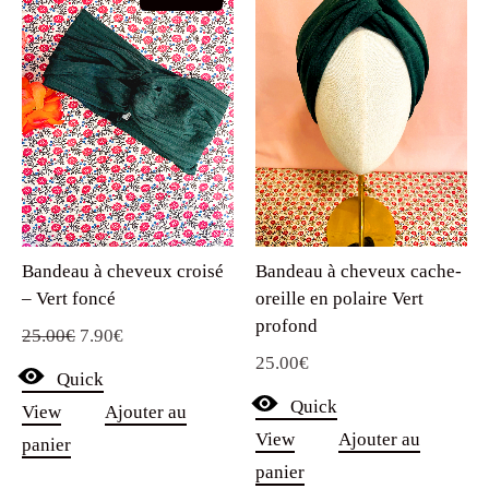
Bandeau à cheveux croisé
Bandeau à cheveux cache-
– Vert foncé
oreille en polaire Vert
profond
Le
Le
25.00
€
7.90
€
25.00
€
prix
prix
Quick
initial
actuel
Quick
View
Ajouter au
était :
est :
View
Ajouter au
panier
25.00€.
7.90€.
panier