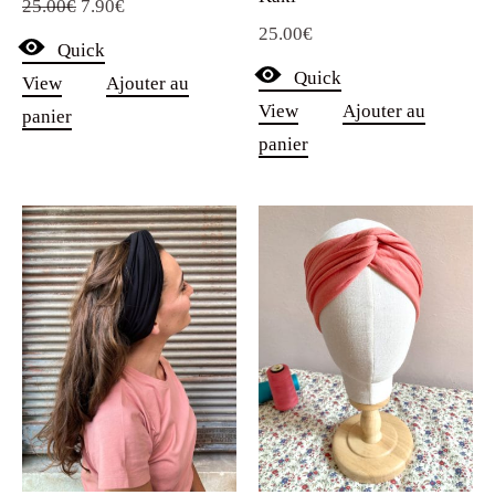
Le
Le
25.00
€
7.90
€
25.00
€
prix
prix
Quick
initial
actuel
Quick
View
Ajouter au
était :
est :
View
Ajouter au
panier
25.00€.
7.90€.
panier