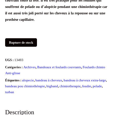
couvrant toute la tête. Il est très pratique pour les femmes qui
souffrent de pelade ou d’alopécie pendant une chimiothérapie car
il est aussi très joli porté sur les cheveux à la repousse ou sur une
prothèse capillaire.
Rupture de stock
UGS :
13493
Catégories :
Archives
,
Bandeaux et foulards couvrants
,
Foulards chimio
Anti-glisse
Étiquettes :
alopecie
,
bandeau à cheveux
,
bandeau à cheveux extra-large
,
bandeau pou chimiothérapie
,
bigband
,
chimiotherapie
,
foudre
,
pelade
,
turban
Description