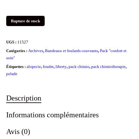
Rupture de stock
UGS :
11527
Catégories :
Archives
,
Bandeaux et foulards couvrants
,
Pack "confort et
soin"
Étiquettes :
alopecie
,
foudre
,
liberty
,
pack chimio
,
pack chimiotherapie
,
pelade
Description
Informations complémentaires
Avis (0)