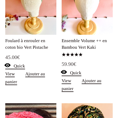
Foulard à enrouler en
Ensemble Volume ++ en
coton bio Vert Pistache
Bambou Vert Kaki
45.00
€
Note
59.90
€
5.00
Quick
sur 5
Quick
View
Ajouter au
View
Ajouter au
panier
panier