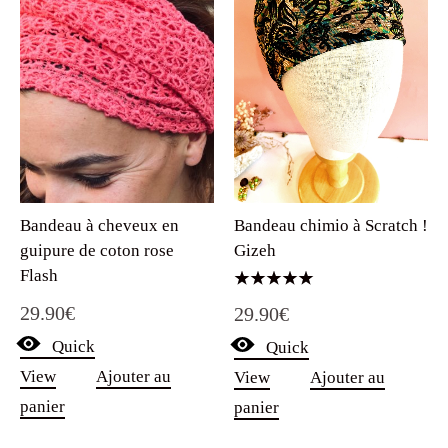
Bandeau chimio à Scratch !
Bandeau à cheveux en
Gizeh
guipure de coton rose
Flash
Note
29.90
€
29.90
€
5.00
sur 5
Quick
Quick
View
Ajouter au
View
Ajouter au
panier
panier