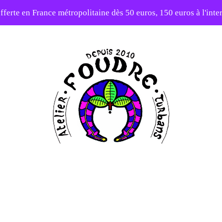
fferte en France métropolitaine dès 50 euros, 150 euros à l'int
10% sur votre première commande avec le code : 1ERAMOUR
Atelier
Foudre
Turbans