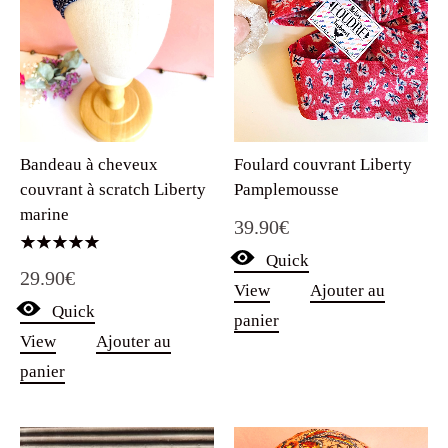
Bandeau à cheveux
Foulard couvrant Liberty
couvrant à scratch Liberty
Pamplemousse
marine
39.90
€
Quick
Note
29.90
€
5.00
View
Ajouter au
sur 5
Quick
panier
View
Ajouter au
panier