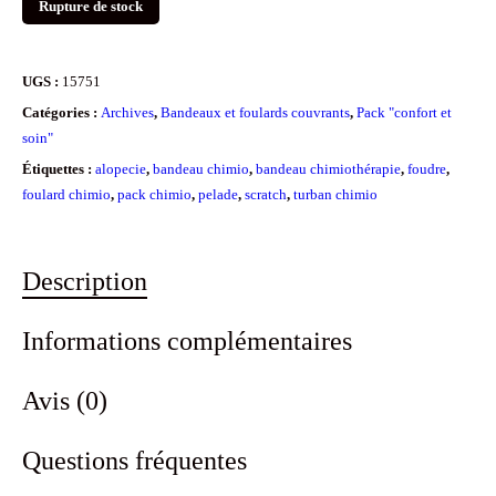
Rupture de stock
UGS :
15751
Catégories :
Archives
,
Bandeaux et foulards couvrants
,
Pack "confort et
soin"
Étiquettes :
alopecie
,
bandeau chimio
,
bandeau chimiothérapie
,
foudre
,
foulard chimio
,
pack chimio
,
pelade
,
scratch
,
turban chimio
Description
Informations complémentaires
Avis (0)
Questions fréquentes