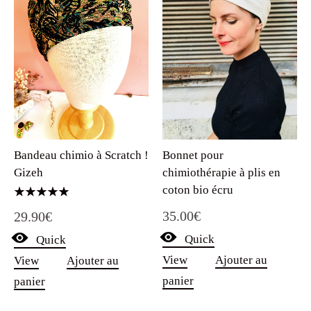
Bandeau chimio à Scratch !
Bonnet pour
Gizeh
chimiothérapie à plis en
coton bio écru
Note
35.00
€
29.90
€
5.00
sur 5
Quick
Quick
View
Ajouter au
View
Ajouter au
panier
panier