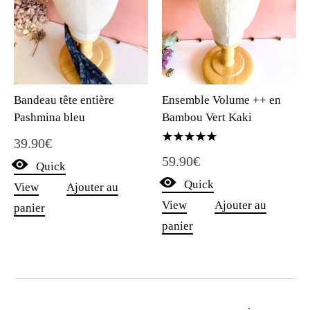
Ensemble Volume ++ en
Bandeau tête entière
Bambou Vert Kaki
Pashmina bleu
39.90
€
Note
59.90
€
5.00
Quick
sur 5
Quick
View
Ajouter au
View
Ajouter au
panier
panier