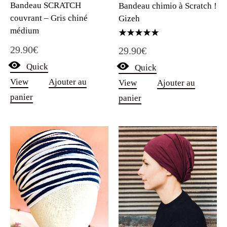
Bandeau SCRATCH
Bandeau chimio à Scratch !
couvrant – Gris chiné
Gizeh
médium
Note
29.90
€
29.90
€
5.00
sur 5
Quick
Quick
View
Ajouter au
View
Ajouter au
panier
panier