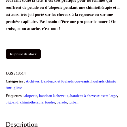
couvrant toute la tête. Il est très pratique pour les femmes qui
souffrent de pelade ou d’alopécie pendant une chimiothérapie et il
est aussi très joli porté sur les cheveux à la repousse ou sur une
prothèse capillaire. Pas
besoin d’être une pro pour le nouer ! On
croise, et on attache, c’est tout !
Rupture de stock
UGS :
13514
Catégories :
Archives
,
Bandeaux et foulards couvrants
,
Foulards chimio
Anti-glisse
Étiquettes :
alopecie
,
bandeau à cheveux
,
bandeau à cheveux extra-large
,
bigband
,
chimiotherapie
,
foudre
,
pelade
,
turban
Description