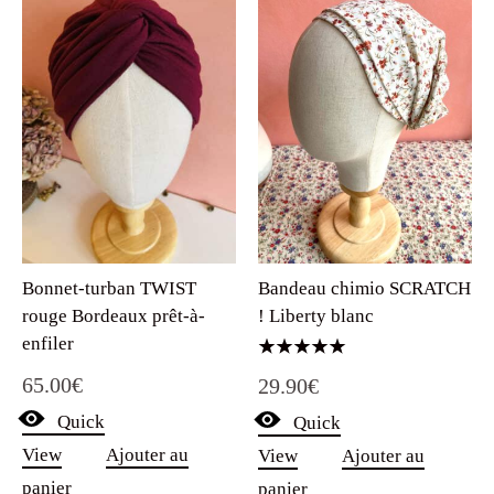
Bonnet-turban TWIST
Bandeau chimio SCRATCH
rouge Bordeaux prêt-à-
! Liberty blanc
enfiler
Note
65.00
€
29.90
€
5.00
sur 5
Quick
Quick
View
Ajouter au
View
Ajouter au
panier
panier