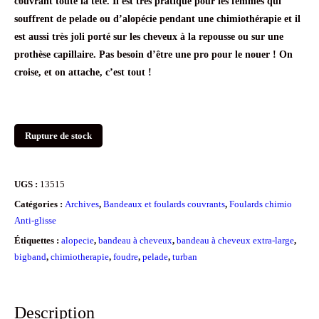
couvrant toute la tête. Il est très pratique pour les femmes qui
souffrent de pelade ou d’alopécie pendant une chimiothérapie et il
est aussi très joli porté sur les cheveux à la repousse ou sur une
prothèse capillaire. Pas
besoin d’être une pro pour le nouer ! On
croise, et on attache, c’est tout !
Rupture de stock
UGS :
13515
Catégories :
Archives
,
Bandeaux et foulards couvrants
,
Foulards chimio
Anti-glisse
Étiquettes :
alopecie
,
bandeau à cheveux
,
bandeau à cheveux extra-large
,
bigband
,
chimiotherapie
,
foudre
,
pelade
,
turban
Description