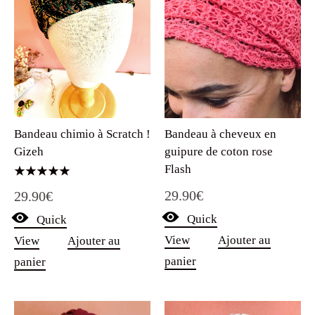
Bandeau chimio à Scratch !
Bandeau à cheveux en
Gizeh
guipure de coton rose
Flash
Note
29.90
€
29.90
€
5.00
sur 5
Quick
Quick
View
Ajouter au
View
Ajouter au
panier
panier