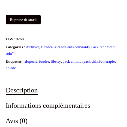
Rupture de stock
UGS :
9268
Catégories :
Archives
,
Bandeaux et foulards couvrants
,
Pack "confort et
soin"
Étiquettes :
alopecie
,
foudre
,
liberty
,
pack chimio
,
pack chimiotherapie
,
pelade
Description
Informations complémentaires
Avis (0)