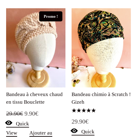
Promo !
Bandeau chimio à Scratch !
Bandeau à cheveux chaud
Gizeh
en tissu Bouclette
Le
Le
29.90
€
9.90
€
Note
29.90
€
5.00
Quick
prix
prix
sur 5
Quick
View
Ajouter au
initial
actuel