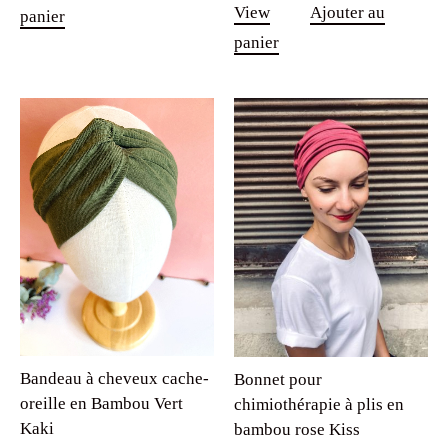
View
Ajouter au
panier
était :
est :
panier
29.90€.
9.90€.
Bandeau à cheveux cache-
Bonnet pour
oreille en Bambou Vert
chimiothérapie à plis en
Kaki
bambou rose Kiss