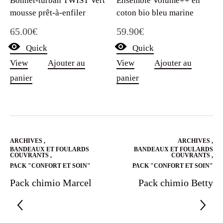
Bonnet-turban TWIST Vert
Ensemble Volume++ en
mousse prêt-à-enfiler
coton bio bleu marine
65.00
€
59.90
€
Quick
Quick
View
Ajouter au
View
Ajouter au
panier
panier
ARCHIVES
,
ARCHIVES
,
BANDEAUX ET FOULARDS
BANDEAUX ET FOULARDS
COUVRANTS
,
COUVRANTS
,
PACK "CONFORT ET SOIN"
PACK "CONFORT ET SOIN"
Pack chimio Marcel
Pack chimio Betty