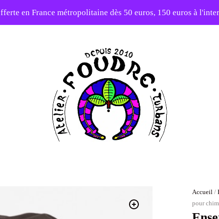
fferte en France métropolitaine dès 50 euros, 150 euros à l'int
10% sur votre première commande avec le code : 1ERAMOUR
Atelier
Foudre
Turbans
Accueil
/
pour chim
Ense