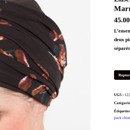
Mar
45.00
L’ense
deux pi
séparé
Ruptur
UGS :
12
Catégorie
Étiquette
pack chim