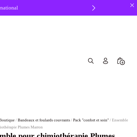
ernational
 ❤️
Search
Minicar
0
Toggle
Toggle
Boutique
/
Bandeaux et foulards couvrants
/
Pack "confort et soin"
/ Ensemble
iothérapie Plumes Marron
mble pour chimiothérapie Plumes