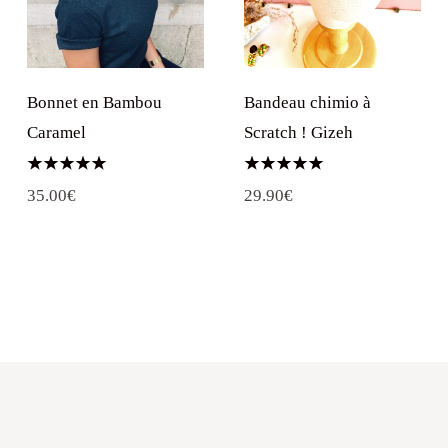
Bandeau chimio à
Bonnet en Bambou
Scratch ! Gizeh
Caramel
Note
Note
29.90
€
35.00
€
5.00
5.00
sur 5
sur 5