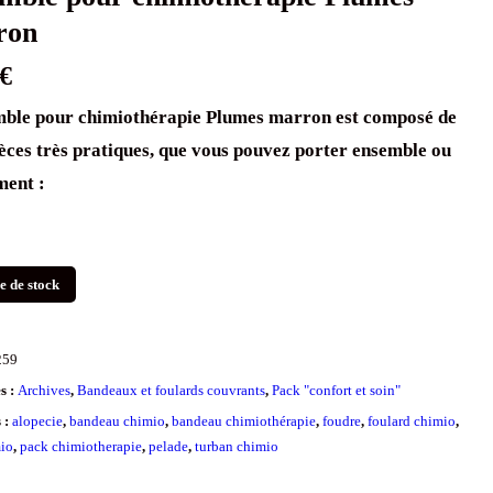
ron
€
mble pour chimiothérapie Plumes marron est composé de
èces très pratiques, que vous pouvez porter ensemble ou
ment :
e de stock
259
s :
Archives
,
Bandeaux et foulards couvrants
,
Pack "confort et soin"
s :
alopecie
,
bandeau chimio
,
bandeau chimiothérapie
,
foudre
,
foulard chimio
,
io
,
pack chimiotherapie
,
pelade
,
turban chimio