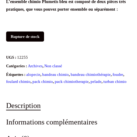
L’ensemble chimio Plumetis bleu est composé de deux pièces très
prix
prix
pratiques, que vous pouvez porter ensemble ou séparément :
initial
actuel
était :
est :
45.00€.
39.90€.
Rupture de stock
UGS :
12255
Catégories :
Archives
,
Non classé
Étiquettes :
alopecie
,
bandeau chimio
,
bandeau chimiothérapie
,
foudre
,
foulard chimio
,
pack chimio
,
pack chimiotherapie
,
pelade
,
turban chimio
Description
Informations complémentaires