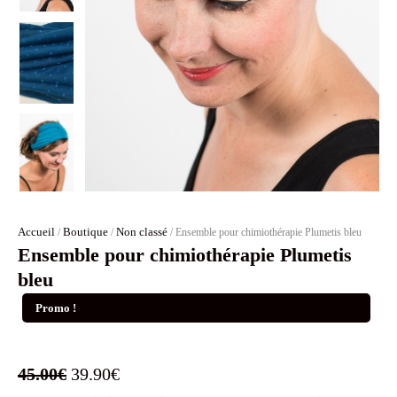
Accueil
Boutique
Non classé
/
/
/ Ensemble pour chimiothérapie Plumetis bleu
Ensemble pour chimiothérapie Plumetis
bleu
Promo !
Le
Le
45.00
€
39.90
€