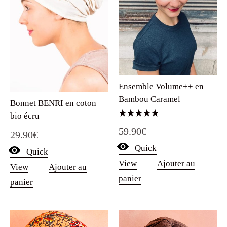
Ensemble Volume++ en
Bambou Caramel
Bonnet BENRI en coton
bio écru
Note
59.90
€
5.00
29.90
€
sur 5
Quick
Quick
View
Ajouter au
View
Ajouter au
panier
panier