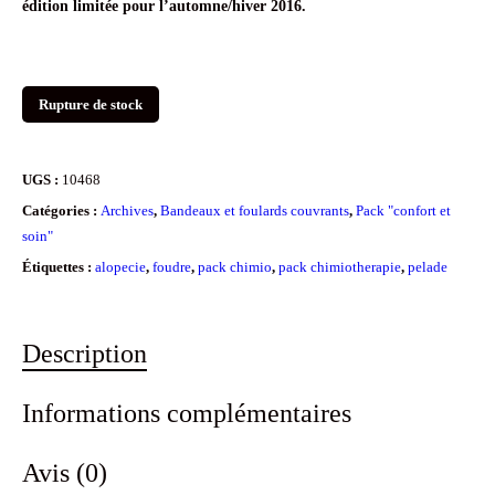
édition limitée pour l’automne/hiver 2016.
Rupture de stock
UGS :
10468
Catégories :
Archives
,
Bandeaux et foulards couvrants
,
Pack "confort et
soin"
Étiquettes :
alopecie
,
foudre
,
pack chimio
,
pack chimiotherapie
,
pelade
Description
Informations complémentaires
Avis (0)