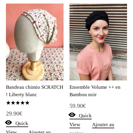
Bandeau chimio SCRATCH
Ensemble Volume ++ en
! Liberty blanc
Bambou noir
59.90
€
Note
29.90
€
5.00
Quick
sur 5
Quick
View
Ajouter au
View
Ajouter au