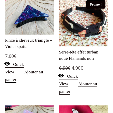
Promo !
Pince à cheveux triangle –
Violet spatial
Serre-tête effet turban
7.00
€
noué Flamands noir
Quick
Le
Le
6.90
€
4.90
€
View
Ajouter au
Quick
prix
prix
panier
View
Ajouter au
initial
actuel
panier
était :
est :
6.90€.
4.90€.