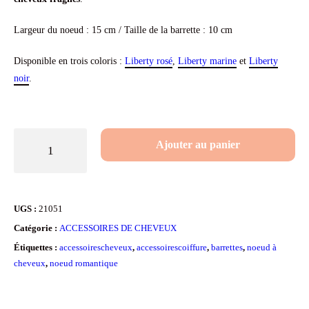
Largeur du noeud : 15 cm / Taille de la barrette : 10 cm
Disponible en trois coloris :
Liberty rosé
,
Liberty marine
et
Liberty
noir
.
quantité
Ajouter au panier
de
Gros
noeud
UGS :
21051
à
Catégorie :
ACCESSOIRES DE CHEVEUX
cheveux
Étiquettes :
accessoirescheveux
,
accessoirescoiffure
,
barrettes
,
noeud à
en
cheveux
,
noeud romantique
tissu
Liberty