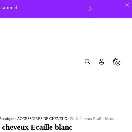
ernational
8 ❤️
Search
Minicar
0
Toggle
Toggle
Boutique
/
ACCESSOIRES DE CHEVEUX
/ Pic à cheveux Ecaille blanc
à cheveux Ecaille blanc