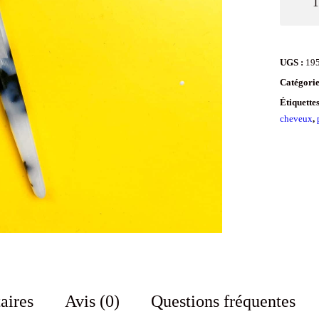
de
Pic
à
UGS :
19
cheveu
Catégorie
Ecaille
Étiquette
blanc
cheveux
,
aires
Avis (0)
Questions fréquentes