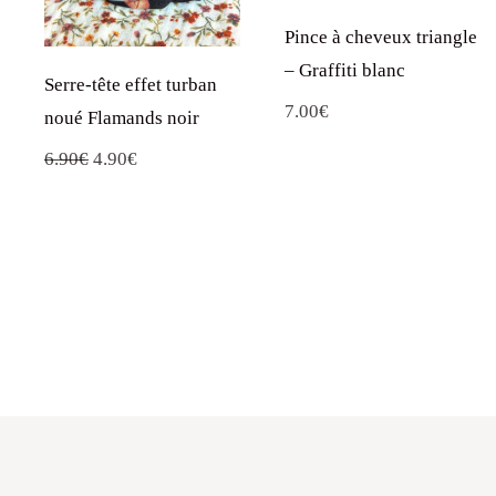
Pince à cheveux triangle
– Graffiti blanc
Serre-tête effet turban
7.00
€
noué Flamands noir
Le
Le
6.90
€
4.90
€
prix
prix
initial
actuel
était :
est :
6.90€.
4.90€.