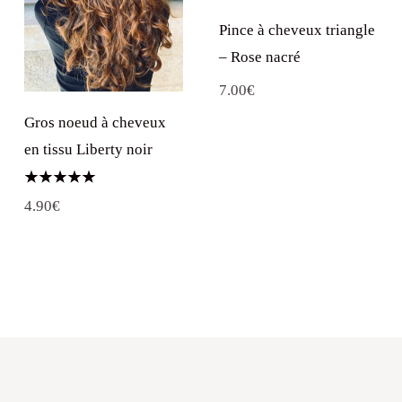
Pince à cheveux triangle
– Rose nacré
7.00
€
Gros noeud à cheveux
en tissu Liberty noir
Note
4.90
€
5.00
sur 5