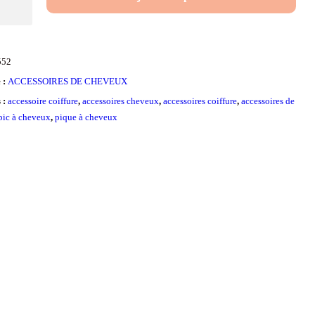
552
x
 :
ACCESSOIRES DE CHEVEUX
s :
accessoire coiffure
,
accessoires cheveux
,
accessoires coiffure
,
accessoires de
pic à cheveux
,
pique à cheveux