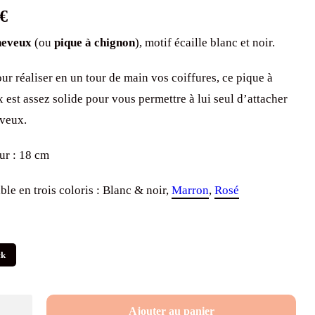
€
heveux
(ou
pique à chignon
), motif écaille blanc et noir.
our réaliser en un tour de main vos coiffures, ce pique à
 est assez solide pour vous permettre à lui seul d’attacher
veux.
r : 18 cm
ble en trois coloris : Blanc & noir,
Marron
,
Rosé
ck
é
Ajouter au panier