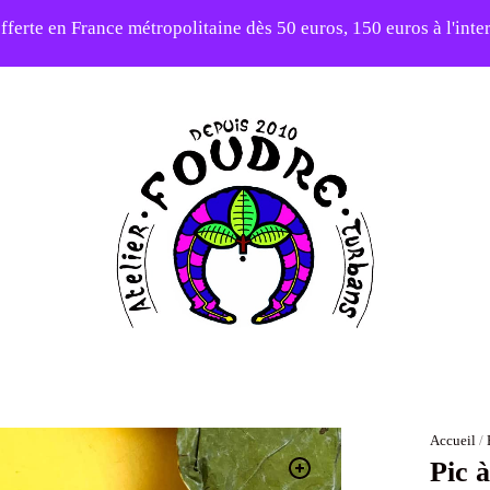
fferte en France métropolitaine dès 50 euros, 150 euros à l'int
elier en vacances ! Expédition des commandes à partir du 31/0
-20% sur tout le site avec le code PATIENCE
Atelier
Foudre
Turbans
Accueil
/
Pic 