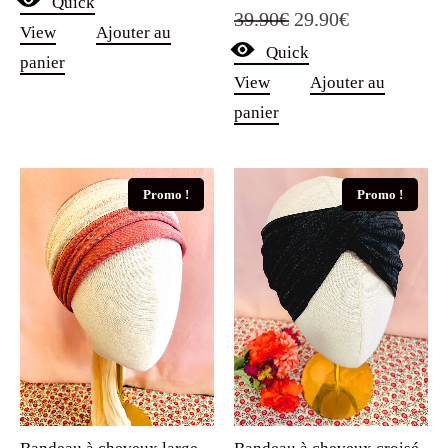
Quick
Le
Le
39.90
€
29.90
€
View
Ajouter au
Quick
prix
prix
panier
View
Ajouter au
initial
actuel
panier
était :
est :
39.90€.
29.90€.
Promo !
Promo !