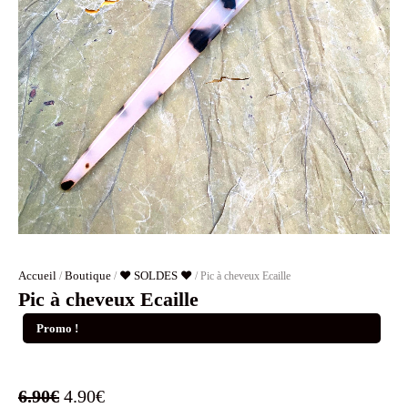
Accueil
Boutique
❤️ SOLDES ❤️
/
/
/ Pic à cheveux Ecaille
Pic à cheveux Ecaille
Promo !
Le
Le
6.90
€
4.90
€