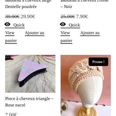
Bandeau à cheveux large
Bandeau à cheveux croisé
Dentelle poudrée
– Noir
Le
Le
Le
Le
39.90
€
29.90
€
25.00
€
7.90
€
Quick
prix
prix
Quick
prix
prix
View
Ajouter au
View
Ajouter au
initial
actuel
initial
actuel
panier
panier
était :
est :
était :
est :
39.90€.
29.90€.
25.00€.
7.90€.
Promo !
Pince à cheveux triangle –
Rose nacré
7.00
€