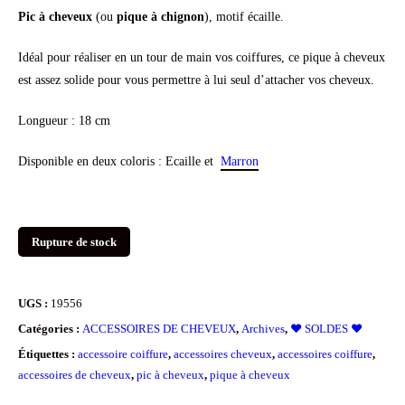
Pic à cheveux
prix
(ou
prix
pique à chignon
), motif écaille.
initial
actuel
Idéal pour réaliser en un tour de main vos coiffures, ce pique à cheveux
est assez solide pour vous permettre à lui seul d’attacher vos cheveux.
était :
est :
6.90€.
4.90€.
Longueur : 18 cm
Disponible en deux coloris : Ecaille et
Marron
Rupture de stock
UGS :
19556
Catégories :
ACCESSOIRES DE CHEVEUX
,
Archives
,
❤️ SOLDES ❤️
Étiquettes :
accessoire coiffure
,
accessoires cheveux
,
accessoires coiffure
,
accessoires de cheveux
,
pic à cheveux
,
pique à cheveux