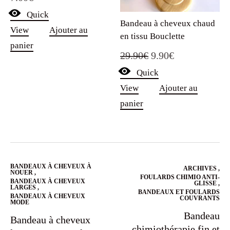
Quick
Bandeau à cheveux chaud
View
Ajouter au
en tissu Bouclette
panier
Le
Le
29.90
€
9.90
€
Quick
prix
prix
View
Ajouter au
initial
actuel
panier
était :
est :
29.90€.
9.90€.
BANDEAUX À CHEVEUX À
ARCHIVES
,
NOUER
,
FOULARDS CHIMIO ANTI-
BANDEAUX À CHEVEUX
GLISSE
,
LARGES
,
BANDEAUX ET FOULARDS
BANDEAUX À CHEVEUX
COUVRANTS
MODE
Bandeau
Bandeau à cheveux
chimiothérapie fin et